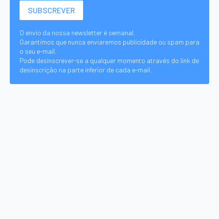
O envio da nossa newsletter é semanal.
Garantimos que nunca enviaremos publicidade ou spam para
o seu e-mail.
Pode desinscrever-se a qualquer momento através do link de
desinscrição na parte inferior de cada e-mail.