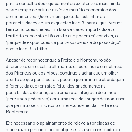
para o concelho dos equipamentos existentes, mais ainda
neste tempo de salutar alívio do martírio económico dos
confinamentos. Quero, mais que tudo, sublinhar as
potencialidades de um esquecido lado B, para o qual Arouca
tem condições únicas. Em boa verdade, importa dizer, o
território concelhio é tão vasto que podem cá conviver, o
“parque de exposições da ponte suspensa e do passadiço”
com o lado B, o trilho.
Apesar de reconhecer que a Freita e o Montemuro são
diferentes, em escala e altimetria, da cordilheira cantábrica,
dos Pirenéus ou dos Alpes, continuo a achar que um olhar
atento ao que por lá se faz, poderia permitir uma abordagem
diferente da que tem sido feita, designadamente na
possibilidade de criação de uma rota integrada de trilhos
(percursos pedestres) com uma rede de abrigos de montanha
que permitisse, um circuito inter-concelhio da Freita e do
Montemuro.
Era necessário o aplainamento do relevo a toneladas de
madeira, no percurso pedonal que está a ser construído ao