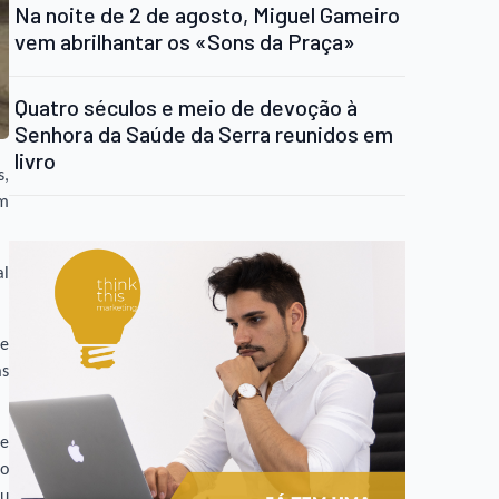
Na noite de 2 de agosto, Miguel Gameiro
vem abrilhantar os «Sons da Praça»
Quatro séculos e meio de devoção à
Senhora da Saúde da Serra reunidos em
livro
s,
em
al
te
as
 e
do
ou