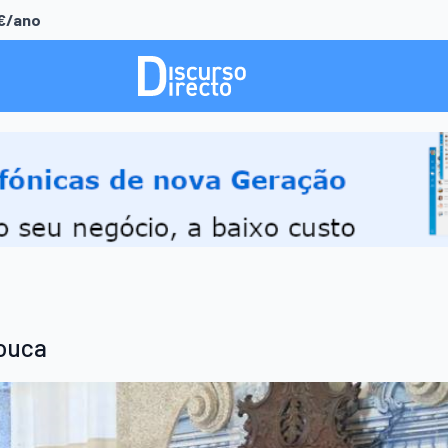
0€/ano
rouca