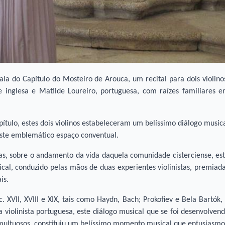
ala do Capítulo do Mosteiro de Arouca, um recital para dois violino
e inglesa e Matilde Loureiro, portuguesa, com raí­zes familiares 
­tulo, estes dois violinos estabeleceram um belíssimo diálogo music
 este emblemático espaço conventual.
as, sobre o andamento da vida daquela comunidade cisterciense, es
ical, conduzido pelas mãos de duas experientes violinistas, premiad
is.
. XVII, XVIII e XIX, tais como Haydn, Bach; Prokofiev e Bela Bartók,
violinista portuguesa, este diálogo musical que se foi desenvolven
multuosos, constituiu um belíssimo momento musical que entusiasm