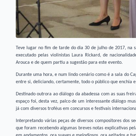
Teve lugar no fim de tarde do dia 30 de julho de 2017, na s
executado pelas violinistas Laura Rickard, de nacionalidad
Arouca e de quem partiu a sugestão para este evento.
Durante uma hora, e num lindo cenário como é a sala do Capí
entre si, deliciando, certamente, todo o público que enchia
Destinado outrora ao diálogo da abadessa com as suas freir
espaço foi, desta vez, palco de um interessante diálogo mus
já com diversos troféus em concursos e festivais internaciona
Interpretando várias peças de diversos compositores dos sec
que foram recebendo algumas breves notas explicativas pela 
em andamentos, ora suaves e melodiosos, ora agitados e tu