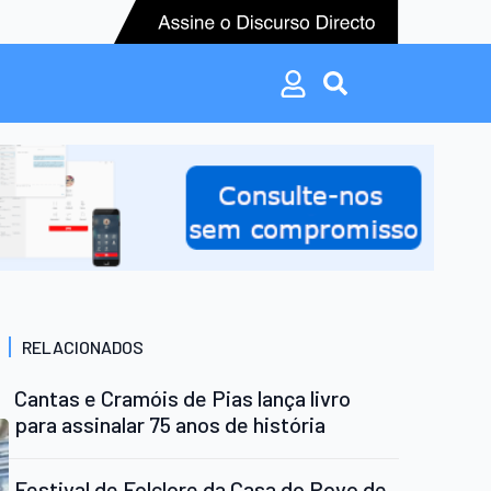
Search
for:
Search
for:
RELACIONADOS
Cantas e Cramóis de Pias lança livro
para assinalar 75 anos de história
Festival de Folclore da Casa do Povo de