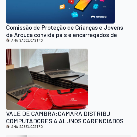
Comissão de Proteção de Crianças e Jovens
de Arouca convida pais e encarregados de
educação a conversar sobre os perigos das
ANA ISABEL CASTRO
redes sociais
VALE DE CAMBRA:CÂMARA DISTRIBUI
COMPUTADORES A ALUNOS CARENCIADOS
ANA ISABEL CASTRO