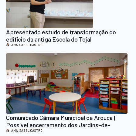
Apresentado estudo de transformação do
edifício da antiga Escola do Tojal
ANA ISABEL CASTRO
Comunicado Câmara Municipal de Arouca |
Possível encerramento dos Jardins-de-
Infância de Escariz e Belece
ANA ISABEL CASTRO