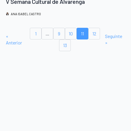
V Semana Cultural de Alvarenga
ANA ISABEL CASTRO
1
…
9
10
11
12
«
Seguinte
Anterior
»
13