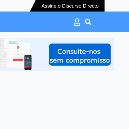
Search
for:
Search
for: