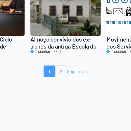
Ciclo
Almoço convívio dos ex-
Moviment
 de
alunos da antiga Escola do
dos Servi
stião
Pêgo
DISCURSO DIRECTO
Aveiro p
DISCURSO DI
a
pelo fim 
1
2
Seguinte »