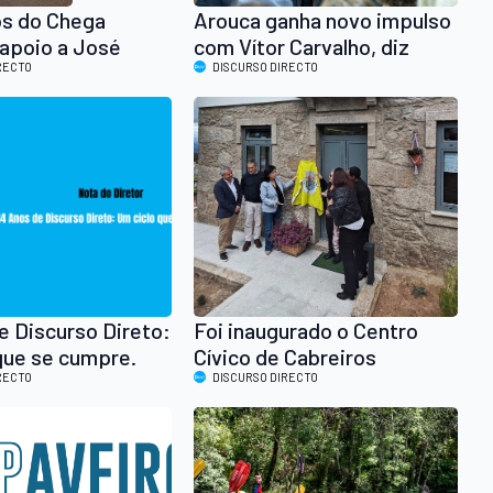
s do Chega
Arouca ganha novo impulso
apoio a José
com Vítor Carvalho, diz
es durante visita
RECTO
Sebastião Bugalho
DISCURSO DIRECTO
as Colheitas
e Discurso Direto:
Foi inaugurado o Centro
que se cumpre.
Cívico de Cabreiros
RECTO
DISCURSO DIRECTO