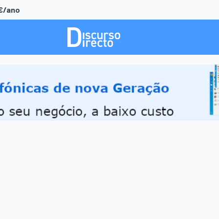
0€/ano