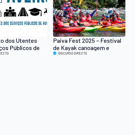
o dos Utentes
Paiva Fest 2025 – Festival
ços Públicos de
de Kayak canoagem e
romove buzinão
RECTO
águas bravas em Alvarenga,
DISCURSO DIRECTO
das portagens
Arouca