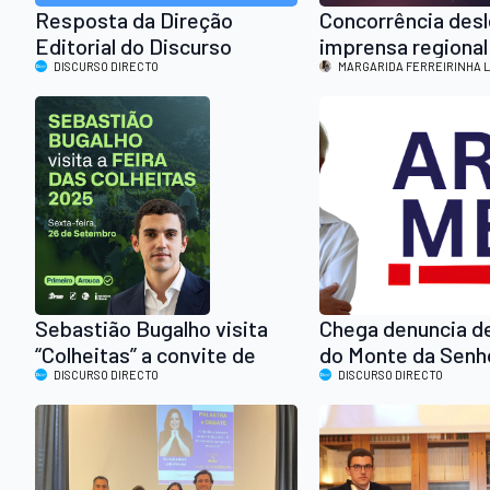
Resposta da Direção
Concorrência desl
Editorial do Discurso
imprensa regional
Directo ao comunicado da
DISCURSO DIRECTO
das autarquias loc
MARGARIDA FERREIRINHA 
União Desportiva de
Mansores
Sebastião Bugalho visita
Chega denuncia d
“Colheitas” a convite de
do Monte da Senh
Vítor Carvalho
DISCURSO DIRECTO
e rejeita novo mi
DISCURSO DIRECTO