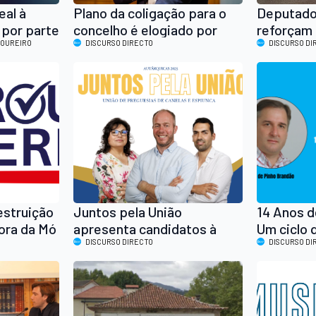
eal à
Plano da coligação para o
Deputado
 por parte
concelho é elogiado por
reforçam 
ais
LOUREIRO
secretário de Estado
DISCURSO DIRECTO
Costa Gom
DISCURSO DI
à Feira d
estruição
Juntos pela União
14 Anos d
ora da Mó
apresenta candidatos à
Um ciclo 
radouro
Assembleia de Freguesia
DISCURSO DIRECTO
DISCURSO DI
de Canelas e Espiunca e
recorda trabalho iniciado