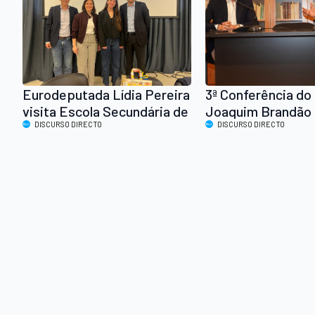
Eurodeputada Lídia Pereira
3ª Conferência do 
visita Escola Secundária de
Joaquim Brandão
Arouca nas comemorações
DISCURSO DIRECTO
Almeida com Seba
DISCURSO DIRECTO
da Semana da Europa
Bugalho em Arouc