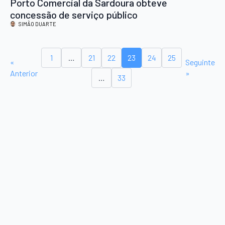
Porto Comercial da Sardoura obteve
concessão de serviço público
SIMÃO DUARTE
1
…
21
22
23
24
25
«
Seguinte
Anterior
»
…
33