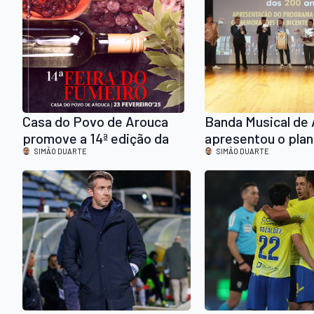
Casa do Povo de Arouca
Banda Musical de
promove a 14ª edição da
apresentou o pla
Feira do Fumeiro
SIMÃO DUARTE
comemorativo do
SIMÃO DUARTE
200 anos