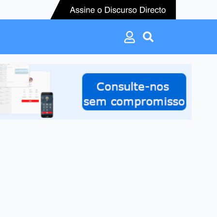
Search
for:
Search
for: