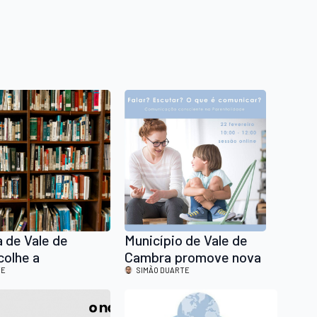
a de Vale de
Município de Vale de
olhe a
Cambra promove nova
ção da nova obra
TE
sessão online de
SIMÃO DUARTE
arvalho
parentalidade