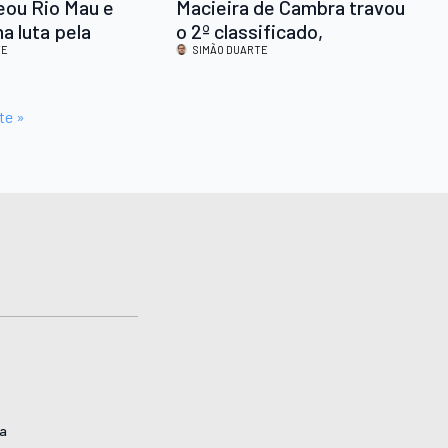
eou Rio Mau e
Macieira de Cambra travou
a luta pela
o 2º classificado,
(0-4)
TE
Valecambrense somou a 3ª
SIMÃO DUARTE
derrota consecutiva
te »
ta