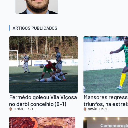
ARTIGOS PUBLICADOS
Fermêdo goleou Vila Viçosa
Mansores regress
no dérbi concelhio (6-1)
triunfos, na estre
SIMÃO DUARTE
Balla a marcar (1-0
SIMÃO DUARTE