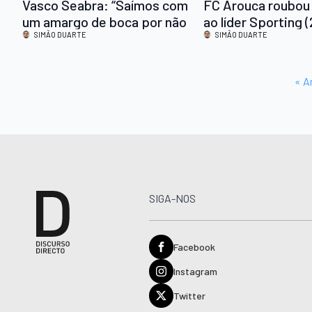
Vasco Seabra: “Saímos com
FC Arouca roubou
um amargo de boca por não
ao líder Sporting 
termos levado os três
SIMÃO DUARTE
SIMÃO DUARTE
pontos”
« A
SIGA-NOS
Facebook
Instagram
Twitter