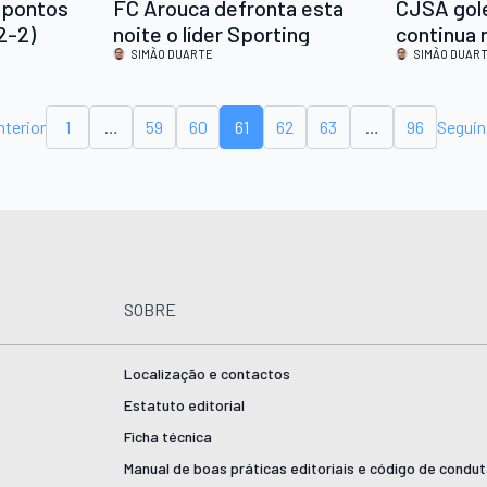
 pontos
FC Arouca defronta esta
CJSA gol
(2-2)
noite o líder Sporting
continua n
SIMÃO DUARTE
liderança 
SIMÃO DUAR
nterior
1
…
59
60
61
62
63
…
96
Seguin
SOBRE
Localização e contactos
Estatuto editorial
Ficha técnica
Manual de boas práticas editoriais e código de condu