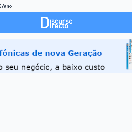
0€/ano