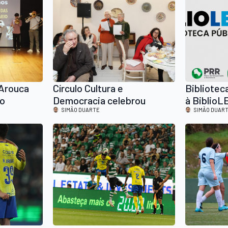
 Arouca
Círculo Cultura e
Bibliote
no
Democracia celebrou
à BiblioL
s seus
poeticamente o seu
SIMÃO DUARTE
SIMÃO DUAR
aniversário