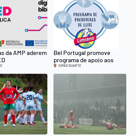
cas da AMP aderem
Bel Portugal promove
ED
programa de apoio aos
TE
produtores de leite
SIMÃO DUARTE