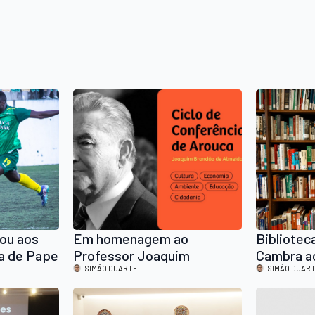
ou aos
Em homenagem ao
Bibliotec
ia de Pape
Professor Joaquim
Cambra ac
)
Brandão de Almeida, PSD
SIMÃO DUARTE
apresenta
SIMÃO DUAR
Arouca irá promover um
de Nuno C
Ciclo de Conferências