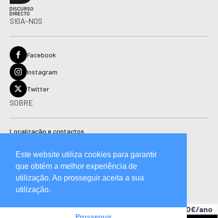
SIGA-NOS
Facebook
Instagram
Twitter
SOBRE
Localização e contactos
Estatuto editorial
Este website utiliza cookies para garantir
Ficha técnica
que obtém a melhor experiência de
Manual de boas práticas editoriais e código de conduta
utilização. Ao prosseguir aceita a sua
utilização.
Descubra as vantagens de ser assinante.
A partir de 15,90€/ano
Prosseguir