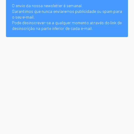
O envio da nossa newsletter é semanal.
Garantimos que nunca enviaremos publicidade ou spam para
o seu e-mail.
Pode desinscrever-se a qualquer momento através do link de
desinscrição na parte inferior de cada e-mail.