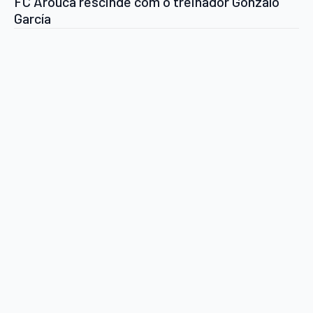
FC Arouca rescinde com o treinador Gonzalo
García