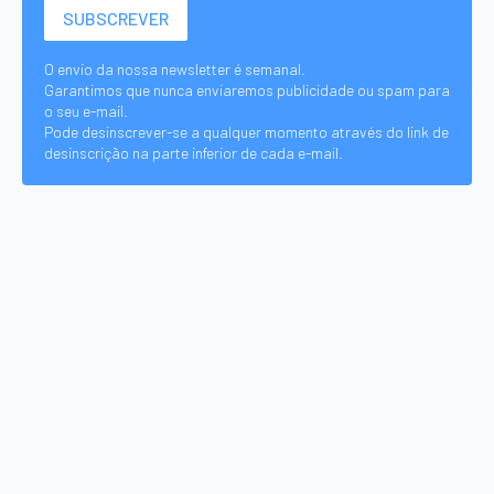
O envio da nossa newsletter é semanal.
Garantimos que nunca enviaremos publicidade ou spam para
o seu e-mail.
Pode desinscrever-se a qualquer momento através do link de
desinscrição na parte inferior de cada e-mail.