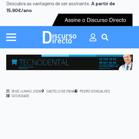
Search
Descubra as vantagens de ser assinante.
A partir de
for:
15,90€/ano
Search
for:
19 DE JUNHO, 2026
CASTELO DE PAIVA
PEDRO GONÇALVES
SOCIEDADE