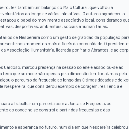
beiro, fez também um balanço do Maio Cultural, que voltou a
 voluntários ao longo de várias iniciativas. O autarca agradeceu o
destacou o papel do movimento associativo local, considerando qu
eativas, desportivas, ambientais, sociais e humanitárias.
tários de Nespereira como um gesto de gratidão da população par
 presente nos momentos mais difíceis da comunidade. O presidente
o da Associação Humanitária, liderada por Mário Abrantes, e ao cor
os Cardoso, marcou presença na sessão solene e associou-se ao
 terra que se mede não apenas pela dimensão territorial, mas pela
ealçou o percurso da freguesia ao longo das últimas décadas e deixo
e Nespereira, que considerou exemplo de coragem, resiliência e
nuará a trabalhar em parceria com a Junta de Freguesia, as
to do concelho se constrói a partir das freguesias e das
ento e esperança no futuro, num dia em que Nespereira celebrou 