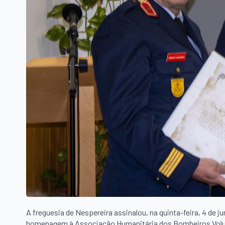
A freguesia de Nespereira assinalou, na quinta-feira, 4 de
homenagem à Associação Humanitária dos Bombeiros Volunt