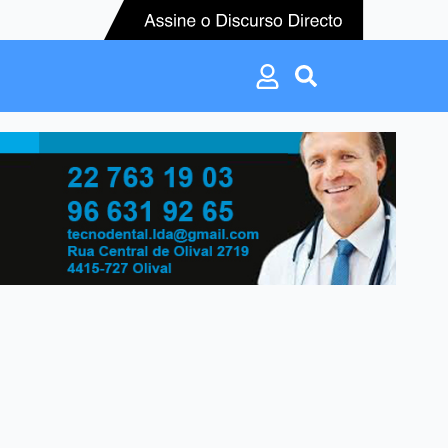
Search
for:
Search
for: