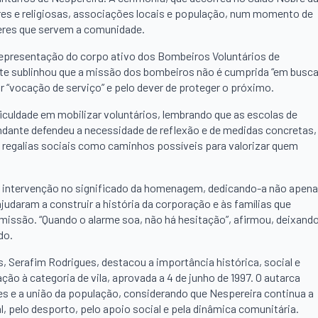
tares e religiosas, associações locais e população, num momento de
eres que servem a comunidade.
representação do corpo ativo dos Bombeiros Voluntários de
te sublinhou que a missão dos bombeiros não é cumprida “em busc
 “vocação de serviço” e pelo dever de proteger o próximo.
iculdade em mobilizar voluntários, lembrando que as escolas de
ndante defendeu a necessidade de reflexão e de medidas concretas,
s regalias sociais como caminhos possíveis para valorizar quem
 a intervenção no significado da homenagem, dedicando-a não apen
daram a construir a história da corporação e às famílias que
issão. “Quando o alarme soa, não há hesitação”, afirmou, deixand
do.
, Serafim Rodrigues, destacou a importância histórica, social e
ão à categoria de vila, aprovada a 4 de junho de 1997. O autarca
ões e a união da população, considerando que Nespereira continua a
l, pelo desporto, pelo apoio social e pela dinâmica comunitária.