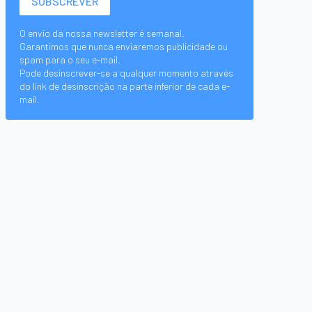
O envio da nossa newsletter é semanal.
Garantimos que nunca enviaremos publicidade ou
spam para o seu e-mail.
Pode desinscrever-se a qualquer momento através
do link de desinscrição na parte inferior de cada e-
mail.