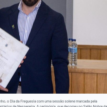
 junho, o Dia da Freguesia com uma sessão solene marcada pela
ários de Nespereira. A cerimónia, que decorreu no Salão Nobre d