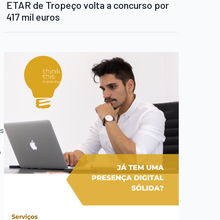
ETAR de Tropeço volta a concurso por
417 mil euros
a
as
o