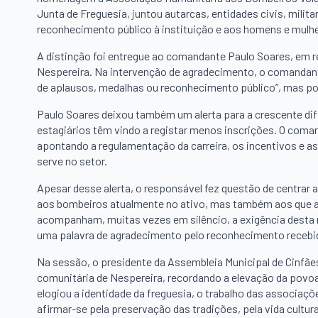
Junta de Freguesia, juntou autarcas, entidades civis, mili
reconhecimento público à instituição e aos homens e mulh
A distinção foi entregue ao comandante Paulo Soares, em 
Nespereira. Na intervenção de agradecimento, o comandan
de aplausos, medalhas ou reconhecimento público”, mas por
Paulo Soares deixou também um alerta para a crescente dif
estagiários têm vindo a registar menos inscrições. O coma
apontando a regulamentação da carreira, os incentivos e a
serve no setor.
Apesar desse alerta, o responsável fez questão de centrar
aos bombeiros atualmente no ativo, mas também aos que aju
acompanham, muitas vezes em silêncio, a exigência desta m
uma palavra de agradecimento pelo reconhecimento recebi
Na sessão, o presidente da Assembleia Municipal de Cinfães
comunitária de Nespereira, recordando a elevação da povoaç
elogiou a identidade da freguesia, o trabalho das associaç
afirmar-se pela preservação das tradições, pela vida cultura