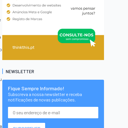
e
a
po
NEWSLETTER
u
Fique Sempre Informado!
Subscreva a nossa newsletter e receba
notificações de novas publicações.
a