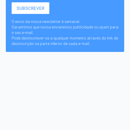
O envio da nossa newsletter é semanal.
Garantimos que nunca enviaremos publicidade ou spam para
o seu e-mail.
Pode desinscrever-se a qualquer momento através do link de
desinscrição na parte inferior de cada e-mail.