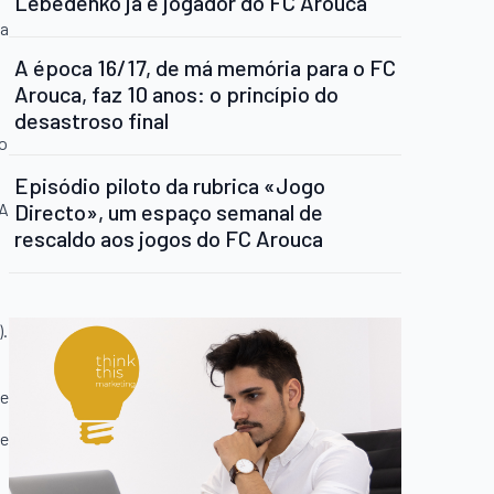
Lebedenko já é jogador do FC Arouca
ta
A época 16/17, de má memória para o FC
Arouca, faz 10 anos: o princípio do
desastroso final
ão
Episódio piloto da rubrica «Jogo
Directo», um espaço semanal de
MA
rescaldo aos jogos do FC Arouca
).
te
te