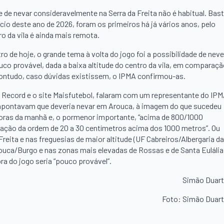
de nevar consideravelmente na Serra da Freita não é habitual. Bas
ício deste ano de 2026, foram os primeiros há já vários anos, pelo
o da vila é ainda mais remota.
tro de hoje, o grande tema à volta do jogo foi a possibilidade de neve
uco provável, dada a baixa altitude do centro da vila, em comparaç
Contudo, caso dúvidas existissem, o IPMA confirmou-as.
, Record e o site Maisfutebol, falaram com um representante do IP
s apontavam que deveria nevar em Arouca, à imagem do que sucedeu
horas da manhã e, o pormenor importante, “acima de 800/1000
ação da ordem de 20 a 30 centímetros acima dos 1000 metros”. Ou
reita e nas freguesias de maior altitude (UF Cabreiros/Albergaria da
ouca/Burgo e nas zonas mais elevadas de Rossas e de Santa Eulália
ra do jogo seria “pouco provável”.
Simão Duar
Foto: Simão Duar