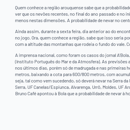
Quem conhece a região arouquense sabe que a probabilidade 
ver que os nevões recentes, no final do ano passado e no in
menos nestas dimensões. A probabilidade de nevar no centr
Ainda assim, durante a sexta feira, dia anterior ao do encon
no jogo. Ora, quem conhece a região, sabe que isso seria po
com a altitude das montanhas que rodeia o fundo do vale. 
A imprensa nacional, como foram os casos do jornal A’Bola
(Instituto Português do Mar e da Atmosfera). As previsõe
nos últimos dias, porém só de madrugada e nas primeiras 
metros, baixando a cota para 600/800 metros, com acumul
seja, tal como vem sucedendo, só deverá nevar na Serra da F
Serra, UF Canelas/Espiunca, Alvarenga, Urrô, Moldes, UF Ar
Bruno Café apontou à Bola que a probabilidade de nevar à ho