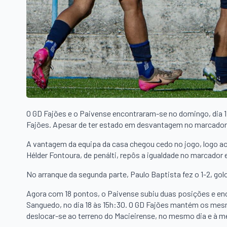
O GD Fajões e o Paivense encontraram-se no domingo, dia 11
Fajões. Apesar de ter estado em desvantagem no marcador, 
A vantagem da equipa da casa chegou cedo no jogo, logo aos
Hélder Fontoura, de penálti, repôs a igualdade no marcador
No arranque da segunda parte, Paulo Baptista fez o 1-2, golo 
Agora com 18 pontos, o Paivense subiu duas posições e enc
Sanguedo, no dia 18 às 15h:30. O GD Fajões mantém os mesm
deslocar-se ao terreno do Macieirense, no mesmo dia e à 