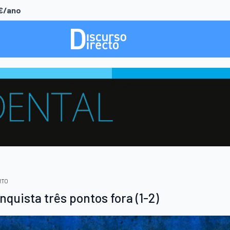
0€/ano
RTO
quista três pontos fora (1-2)