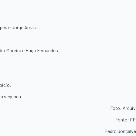
opes e Jorge Amaral.
dio Moreira e Hugo Fernandes.
tácio.
na segunda.
Foto: Arqui
Fonte: F
Pedro Gonçalv