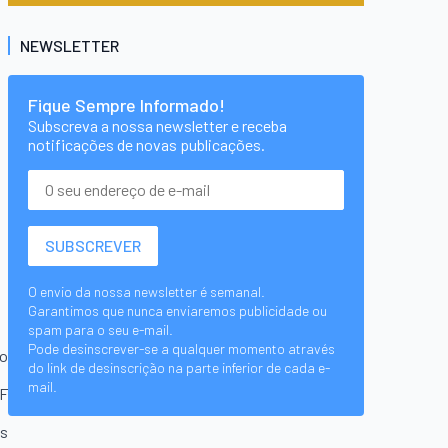
NEWSLETTER
Fique Sempre Informado!
Subscreva a nossa newsletter e receba
notificações de novas publicações.
O envio da nossa newsletter é semanal.
Garantimos que nunca enviaremos publicidade ou
spam para o seu e-mail.
Pode desinscrever-se a qualquer momento através
vo
do link de desinscrição na parte inferior de cada e-
mail.
PF
es