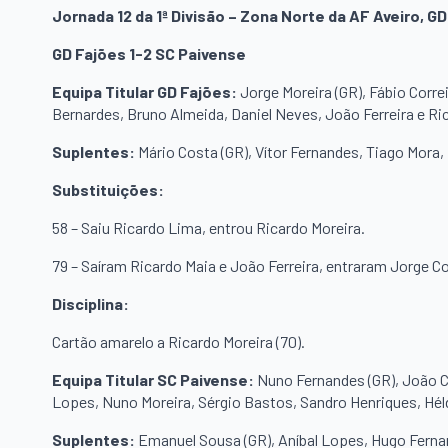
Jornada 12 da 1ª Divisão – Zona Norte da AF Aveiro, G
GD Fajões 1-2 SC Paivense
Equipa Titular GD Fajões:
Jorge Moreira (GR), Fábio Correi
Bernardes, Bruno Almeida, Daniel Neves, João Ferreira e Ri
Suplentes:
Mário Costa (GR), Vítor Fernandes, Tiago Mora, 
Substituições:
58 – Saiu Ricardo Lima, entrou Ricardo Moreira.
79 – Saíram Ricardo Maia e João Ferreira, entraram Jorge Cos
Disciplina:
Cartão amarelo a Ricardo Moreira (70).
Equipa Titular SC Paivense:
Nuno Fernandes (GR), João C
Lopes, Nuno Moreira, Sérgio Bastos, Sandro Henriques, Héld
Suplentes:
Emanuel Sousa (GR), Aníbal Lopes, Hugo Fernand