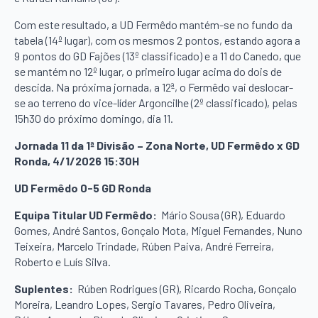
Com este resultado, a UD Fermêdo mantém-se no fundo da
tabela (14º lugar), com os mesmos 2 pontos, estando agora a
9 pontos do GD Fajões (13º classificado) e a 11 do Canedo, que
se mantém no 12º lugar, o primeiro lugar acima do dois de
descida. Na próxima jornada, a 12ª, o Fermêdo vai deslocar-
se ao terreno do vice-líder Argoncilhe (2º classificado), pelas
15h30 do próximo domingo, dia 11.
Jornada 11 da 1ª Divisão – Zona Norte, UD Fermêdo x GD
Ronda, 4/1/2026 15:30H
UD Fermêdo 0-5 GD Ronda
Equipa Titular UD Fermêdo:
Mário Sousa (GR), Eduardo
Gomes, André Santos, Gonçalo Mota, Miguel Fernandes, Nuno
Teixeira, Marcelo Trindade, Rúben Paiva, André Ferreira,
Roberto e Luís Silva.
Suplentes:
Rúben Rodrigues (GR), Ricardo Rocha, Gonçalo
Moreira, Leandro Lopes, Sergio Tavares, Pedro Oliveira,