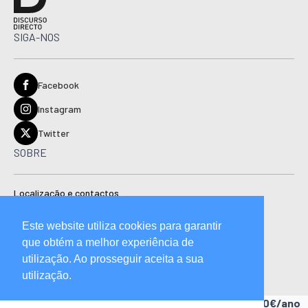
SIGA-NOS
Facebook
Instagram
Twitter
SOBRE
Localização e contactos
Estatuto editorial
Este website utiliza cookies para garantir
Ficha técnica
que obtém a melhor experiência de
Manual de boas práticas editoriais e código de conduta
utilização. Ao prosseguir aceita a sua
utilização.
Descubra as vantagens de ser assinante.
A partir de 15,90€/ano