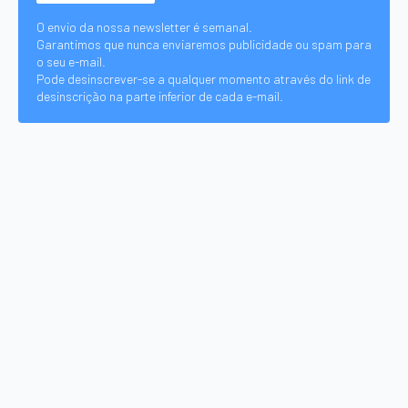
O envio da nossa newsletter é semanal.
Garantimos que nunca enviaremos publicidade ou spam para
o seu e-mail.
Pode desinscrever-se a qualquer momento através do link de
desinscrição na parte inferior de cada e-mail.