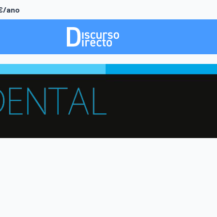
0€/ano