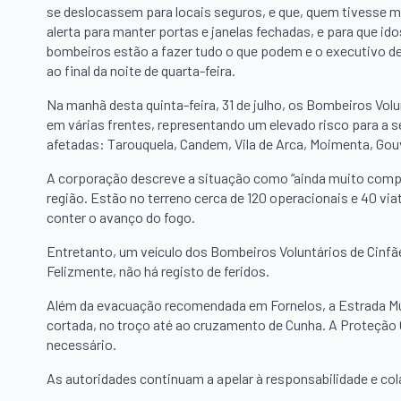
se deslocassem para locais seguros, e que, quem tivesse m
alerta para manter portas e janelas fechadas, e para que id
bombeiros estão a fazer tudo o que podem e o executivo dest
ao final da noite de quarta-feira.
Na manhã desta quinta-feira, 31 de julho, os Bombeiros V
em várias frentes, representando um elevado risco para a 
afetadas: Tarouquela, Candem, Vila de Arca, Moimenta, Gouv
A corporação descreve a situação como “ainda muito compli
região. Estão no terreno cerca de 120 operacionais e 40 vi
conter o avanço do fogo.
Entretanto, um veículo dos Bombeiros Voluntários de Cinfã
Felizmente, não há registo de feridos.
Além da evacuação recomendada em Fornelos, a Estrada Mun
cortada, no troço até ao cruzamento de Cunha. A Proteção 
necessário.
As autoridades continuam a apelar à responsabilidade e co