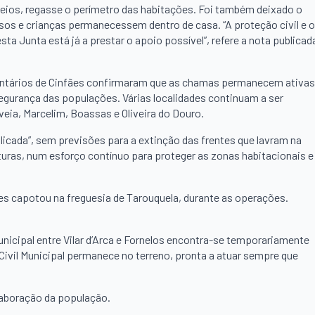
eios, regasse o perímetro das habitações. Foi também deixado o
osos e crianças permanecessem dentro de casa. “A proteção civil e 
a Junta está já a prestar o apoio possível”, refere a nota publicad
oluntários de Cinfães confirmaram que as chamas permanecem ativas
segurança das populações. Várias localidades continuam a ser
eia, Marcelim, Boassas e Oliveira do Douro.
cada”, sem previsões para a extinção das frentes que lavram na
aturas, num esforço contínuo para proteger as zonas habitacionais e
es capotou na freguesia de Tarouquela, durante as operações.
icipal entre Vilar d’Arca e Fornelos encontra-se temporariamente
Civil Municipal permanece no terreno, pronta a atuar sempre que
laboração da população.