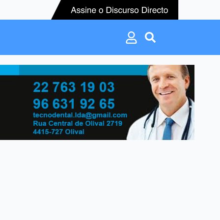
Search
for:
Search
for: