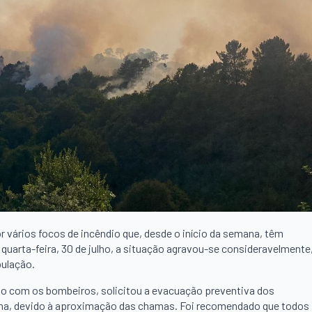
r vários focos de incêndio que, desde o início da semana, têm
quarta-feira, 30 de julho, a situação agravou-se consideravelmente
pulação.
ão com os bombeiros, solicitou a evacuação preventiva dos
nha, devido à aproximação das chamas. Foi recomendado que todos