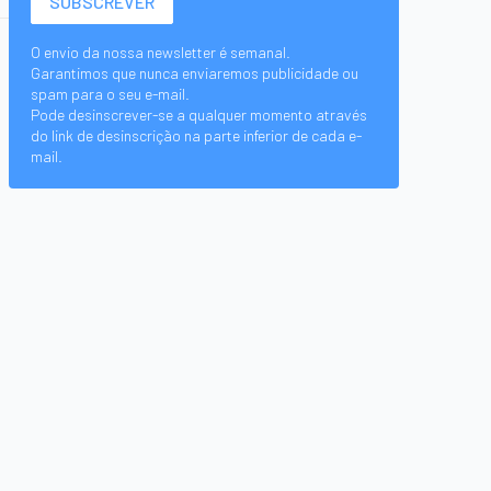
O envio da nossa newsletter é semanal.
Garantimos que nunca enviaremos publicidade ou
spam para o seu e-mail.
Pode desinscrever-se a qualquer momento através
do link de desinscrição na parte inferior de cada e-
mail.