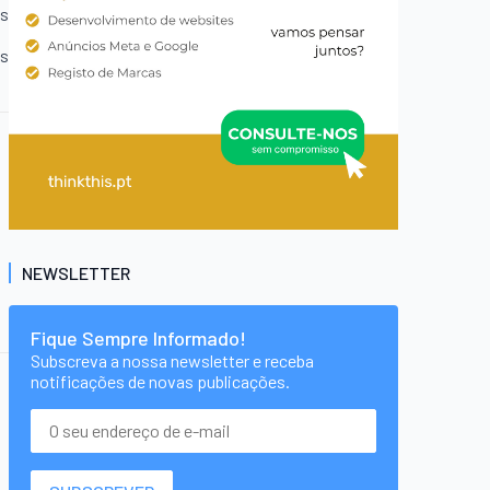
es
es
NEWSLETTER
Fique Sempre Informado!
Subscreva a nossa newsletter e receba
notificações de novas publicações.