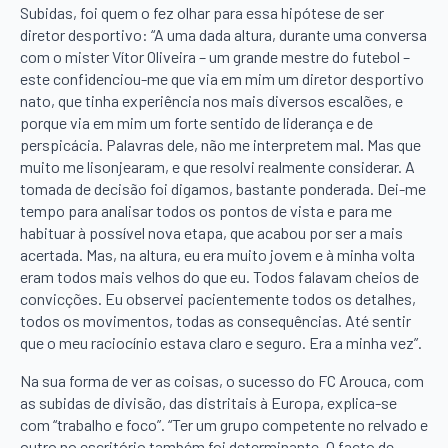
Subidas, foi quem o fez olhar para essa hipótese de ser
diretor desportivo: “A uma dada altura, durante uma conversa
com o mister Vítor Oliveira – um grande mestre do futebol –
este confidenciou-me que via em mim um diretor desportivo
nato, que tinha experiência nos mais diversos escalões, e
porque via em mim um forte sentido de liderança e de
perspicácia. Palavras dele, não me interpretem mal. Mas que
muito me lisonjearam, e que resolvi realmente considerar. A
tomada de decisão foi digamos, bastante ponderada. Dei-me
tempo para analisar todos os pontos de vista e para me
habituar à possível nova etapa, que acabou por ser a mais
acertada. Mas, na altura, eu era muito jovem e à minha volta
eram todos mais velhos do que eu. Todos falavam cheios de
convicções. Eu observei pacientemente todos os detalhes,
todos os movimentos, todas as consequências. Até sentir
que o meu raciocínio estava claro e seguro. Era a minha vez”.
Na sua forma de ver as coisas, o sucesso do FC Arouca, com
as subidas de divisão, das distritais à Europa, explica-se
com “trabalho e foco”. “Ter um grupo competente no relvado e
outro no escritório também foi determinante. O facto de