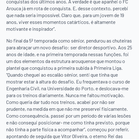
conquistas dos últimos anos. A verdade é que apanhei o FC
Arouca já em rota de conquista. E, desse contexto, percebi
que nada seria impossível. Claro que, para um jovem de 19
anos, viver esses momentos catárticos, é altamente
motivante e inspirador”.
No final da 5ª temporada como sénior, pendurou as chuteiras
para abraçar um novo desafio: ser diretor desportivo. Aos 25
anos de idade, e na primeira temporada nessas funções, foi
um dos elementos da estrutura arouquense que montou o
plantel que conquistou a primeira subida à Primeira Liga.
“Quando cheguei ao escalão sénior, senti que tinha que
mostrar estar à altura do desafio. Eu frequentava o curso de
Engenharia Civil, na Universidade do Porto, e deslocava-me
para os treinos diariamente. Nunca me faltou motivação.
Como queria dar tudo nos treinos, acabei por não ser
prudente, na medida em que não me preservei fisicamente.
Como consequência, passei por um período de várias lesões
e não consegui posicionar- me como tinha previsto, porque
não tinha a parte física a acompanhar”, começou por referir,
apontando de seguida que Vítor Oliveira, o eterno Rei das