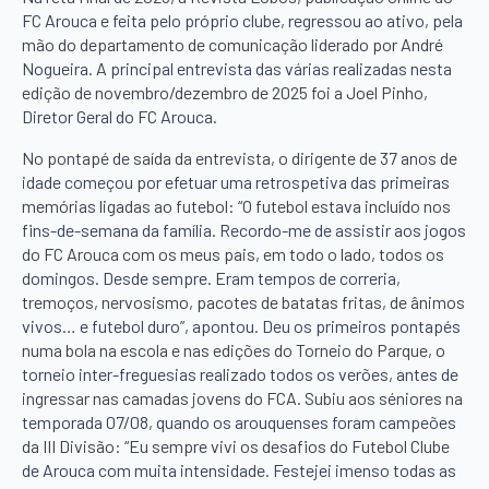
FC Arouca e feita pelo próprio clube, regressou ao ativo, pela
mão do departamento de comunicação liderado por André
Nogueira. A principal entrevista das várias realizadas nesta
edição de novembro/dezembro de 2025 foi a Joel Pinho,
Diretor Geral do FC Arouca.
No pontapé de saída da entrevista, o dirigente de 37 anos de
idade começou por efetuar uma retrospetiva das primeiras
memórias ligadas ao futebol: “O futebol estava incluído nos
fins-de-semana da família. Recordo-me de assistir aos jogos
do FC Arouca com os meus pais, em todo o lado, todos os
domingos. Desde sempre. Eram tempos de correria,
tremoços, nervosismo, pacotes de batatas fritas, de ânimos
vivos… e futebol duro”, apontou. Deu os primeiros pontapés
numa bola na escola e nas edições do Torneio do Parque, o
torneio inter-freguesias realizado todos os verões, antes de
ingressar nas camadas jovens do FCA. Subiu aos séniores na
temporada 07/08, quando os arouquenses foram campeões
da III Divisão: “Eu sempre vivi os desafios do Futebol Clube
de Arouca com muita intensidade. Festejei imenso todas as