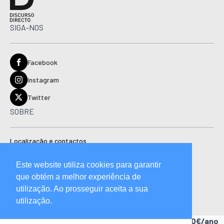
SIGA-NOS
Facebook
Instagram
Twitter
SOBRE
Localização e contactos
Estatuto editorial
Este website utiliza cookies para garantir
Ficha técnica
que obtém a melhor experiência de
Manual de boas práticas editoriais e código de conduta
utilização. Ao prosseguir aceita a sua
utilização.
Descubra as vantagens de ser assinante.
A partir de 15,90€/ano