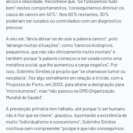
álcool e obesidade. Reconhece que, “se fizéssemos tudo
bem” nestes comportamentos, “conseguiríamos diminuir os
casos de cancro em 40%”. Nos 60% restantes, 30%
poderiam ser curados ou controlados com um diagnóstico
precoce.
A seu ver, “devia deixar-se de usar a palavra cancro”, pois
“abrange muitas situações”, como “cancros biológicos,
pequeninos, que não são clinicamente muito mortais” e
também porque “a palavra começou a ser usada como uma
metáfora social, que lhe aumentou a carga negativa”. Por
isso, Sobrinho Simões já propôs que “se chamasse tumor ou
neoplasia”. Fez algo semelhante em relação à tiroide, com a
Proposta do Porto, em 2003, para alterar a designação para
“microtumores”, mas “não passou na OMS (Organização
Mundial de Saúde)”.
A prevenção primária tem falhado, até porque “o ser humano
não é flor que se cheire”, gracejou. Apontando a existência de
muito “individualismo e consumismo”, Sobrinho Simões
continua sem compreender “porque é que não conseguimos