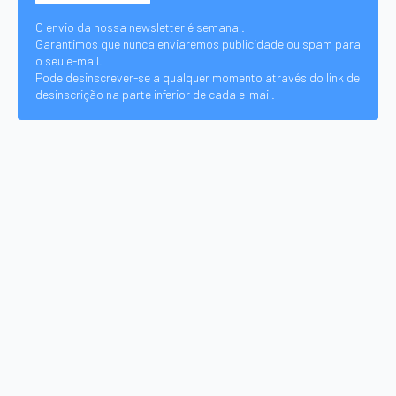
O envio da nossa newsletter é semanal.
Garantimos que nunca enviaremos publicidade ou spam para
o seu e-mail.
Pode desinscrever-se a qualquer momento através do link de
desinscrição na parte inferior de cada e-mail.