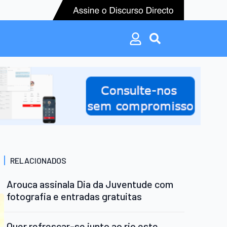
Search
for:
Search
for:
RELACIONADOS
Arouca assinala Dia da Juventude com
fotografia e entradas gratuitas
Quer refrescar-se junto ao rio este