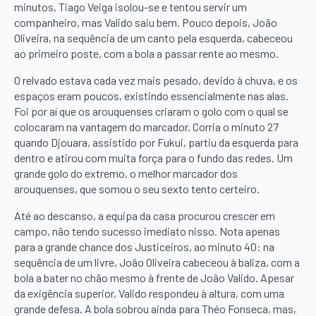
minutos, Tiago Veiga isolou-se e tentou servir um
companheiro, mas Valido saiu bem. Pouco depois, João
Oliveira, na sequência de um canto pela esquerda, cabeceou
ao primeiro poste, com a bola a passar rente ao mesmo.
O relvado estava cada vez mais pesado, devido à chuva, e os
espaços eram poucos, existindo essencialmente nas alas.
Foi por aí que os arouquenses criaram o golo com o qual se
colocaram na vantagem do marcador. Corria o minuto 27
quando Djouara, assistido por Fukui, partiu da esquerda para
dentro e atirou com muita força para o fundo das redes. Um
grande golo do extremo, o melhor marcador dos
arouquenses, que somou o seu sexto tento certeiro.
Até ao descanso, a equipa da casa procurou crescer em
campo, não tendo sucesso imediato nisso. Nota apenas
para a grande chance dos Justiceiros, ao minuto 40: na
sequência de um livre, João Oliveira cabeceou à baliza, com a
bola a bater no chão mesmo à frente de João Valido. Apesar
da exigência superior, Valido respondeu à altura, com uma
grande defesa. A bola sobrou ainda para Théo Fonseca, mas,