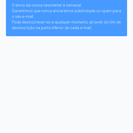
O envio da nossa newsletter é semanal.
Garantimos que nunca enviaremos publicidade ou spam para
o seu e-mail.
Pode desinscrever-se a qualquer momento através do link de
desinscrição na parte inferior de cada e-mail.