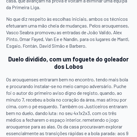
casa, que avançam na prova e voltam a eliminar uma equipa
da Primeira Liga.
No que diz respeito às escolhas iniciais, ambos os técnicos
efetuaram uma mão cheia de mudanças. Pelos arouquenses,
Vasco Seabra promoveu as entradas de João Valido, Alex
Pinto, Omar Fayed, Van Ee e Nandín, para os lugares de Mantl,
Esgaio, Fontán, David Simão e Barbero.
Duelo dividido, com um foguete do goleador
dos Lobos
Os arouquenses entraram bem no encontro, tendo mais bola
e procurando instalar-se no meio campo adversário. Puche
foi o autor do primeiro aviso digno de registo, quando, ao
minuto 7, recebeu a bola no coração da área, mas atirou por
cima, com o pé esquerdo. Também os Justiceiros entraram
bem no duelo, dando luta: no seu 4x1x2x3, com os três
médios a fecharem o espaço interior, remetendo o jogo
arouquense para as alas. Os da casa procuravam explorar
essencialmente as transições rápidas e a bola parada: aos 9