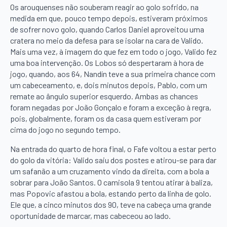
Os arouquenses não souberam reagir ao golo sofrido, na
medida em que, pouco tempo depois, estiveram próximos
de sofrer novo golo, quando Carlos Daniel aproveitou uma
cratera no meio da defesa para se isolar na cara de Valido.
Mais uma vez, à imagem do que fez em todo o jogo, Valido fez
uma boa intervenção. Os Lobos só despertaram à hora de
jogo, quando, aos 64, Nandín teve a sua primeira chance com
um cabeceamento, e, dois minutos depois, Pablo, com um
remate ao ângulo superior esquerdo. Ambas as chances
foram negadas por João Gonçalo e foram a exceção à regra,
pois, globalmente, foram os da casa quem estiveram por
cima do jogo no segundo tempo.
Na entrada do quarto de hora final, o Fafe voltou a estar perto
do golo da vitória: Valido saiu dos postes e atirou-se para dar
um safanão a um cruzamento vindo da direita, com a bola a
sobrar para João Santos. O camisola 9 tentou atirar à baliza,
mas Popovic afastou a bola, estando perto da linha de golo.
Ele que, a cinco minutos dos 90, teve na cabeça uma grande
oportunidade de marcar, mas cabeceou ao lado.