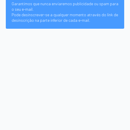
Garantimos que nunca enviaremos publicidade ou spam para
o seu e-mail.
Pode desinscrever-se a qualquer momento através do link de
desinscrição na parte inferior de cada e-mail.