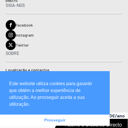
SIGA-NOS
Facebook
Instagram
Twitter
SOBRE
Localização e contactos
Estatuto editorial
Este website utiliza cookies para garantir
Ficha técnica
que obtém a melhor experiência de
Manual de boas práticas editoriais e código de conduta
utilização. Ao prosseguir aceita a sua
utilização.
Descubra as vantagens de ser assinante.
A partir de 15,90€/ano
Prosseguir