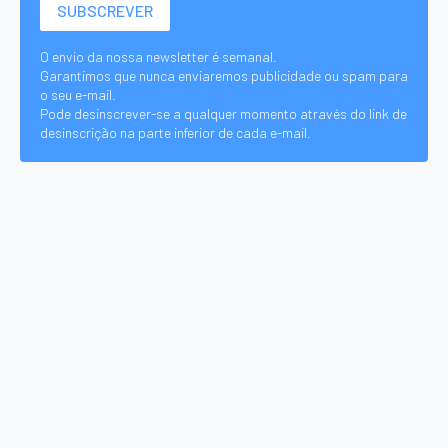
O envio da nossa newsletter é semanal.
Garantimos que nunca enviaremos publicidade ou spam para
o seu e-mail.
Pode desinscrever-se a qualquer momento através do link de
desinscrição na parte inferior de cada e-mail.