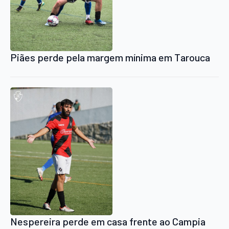
Piães perde pela margem mínima em Tarouca
Nespereira perde em casa frente ao Campia