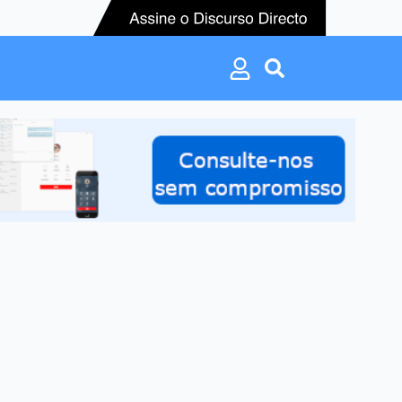
Search
for:
Search
for: