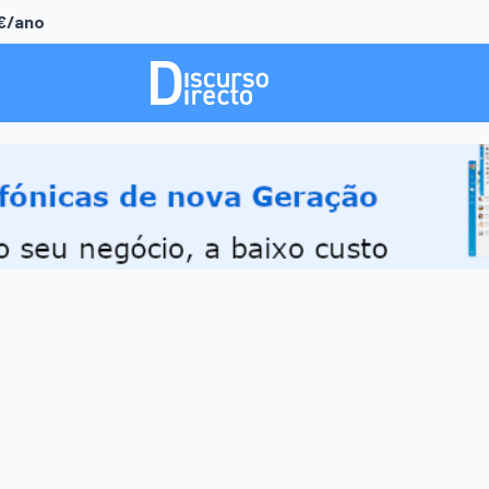
0€/ano