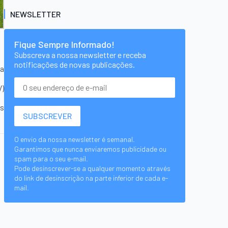
NEWSLETTER
Fique Sempre Informado!
Subscreva a nossa newsletter e receba
notificações de novas publicações.
va
V)
es
O envio da nossa newsletter é semanal.
Garantimos que nunca enviaremos publicidade ou
spam para o seu e-mail.
Pode desinscrever-se a qualquer momento através
do link de desinscrição na parte inferior de cada e-
mail.