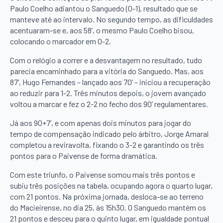
Paulo Coelho adiantou o Sanguedo (0-1), resultado que se
manteve até ao intervalo. No segundo tempo, as dificuldades
acentuaram-se e, aos 58’, o mesmo Paulo Coelho bisou,
colocando o marcador em 0-2.
Com o relógio a correr e a desvantagem no resultado, tudo
parecia encaminhado para a vitória do Sanguedo. Mas, aos
87’, Hugo Fernandes – lançado aos 70’ – iniciou a recuperação
ao reduzir para 1-2. Três minutos depois, o jovem avançado
voltou a marcar e fez o 2-2 no fecho dos 90’ regulamentares.
Já aos 90+7’, e com apenas dois minutos para jogar do
tempo de compensação indicado pelo árbitro, Jorge Amaral
completou a reviravolta, fixando o 3-2 e garantindo os três
pontos para o Paivense de forma dramática.
Com este triunfo, o Paivense somou mais três pontos e
subiu três posições na tabela, ocupando agora o quarto lugar,
com 21 pontos. Na próxima jornada, desloca-se ao terreno
do Macieirense, no dia 25, às 15h30. O Sanguedo mantém os
21 pontos e desceu para o quinto lugar, em igualdade pontual