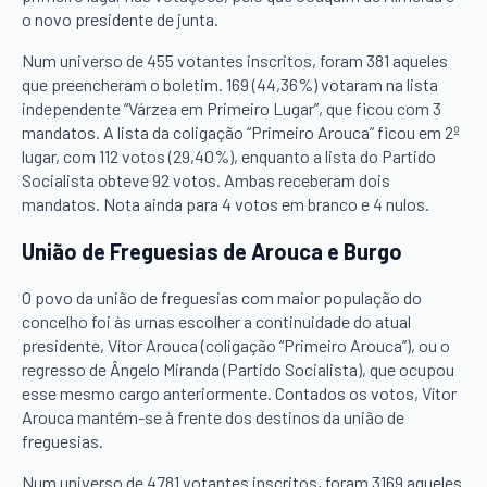
o novo presidente de junta.
Num universo de 455 votantes inscritos, foram 381 aqueles
que preencheram o boletim. 169 (44,36%) votaram na lista
independente “Várzea em Primeiro Lugar”, que ficou com 3
mandatos. A lista da coligação “Primeiro Arouca” ficou em 2º
lugar, com 112 votos (29,40%), enquanto a lista do Partido
Socialista obteve 92 votos. Ambas receberam dois
mandatos. Nota ainda para 4 votos em branco e 4 nulos.
União de Freguesias de Arouca e Burgo
O povo da união de freguesias com maior população do
concelho foi às urnas escolher a continuidade do atual
presidente, Vítor Arouca (coligação “Primeiro Arouca”), ou o
regresso de Ângelo Miranda (Partido Socialista), que ocupou
esse mesmo cargo anteriormente. Contados os votos, Vítor
Arouca mantém-se à frente dos destinos da união de
freguesias.
Num universo de 4781 votantes inscritos, foram 3169 aqueles