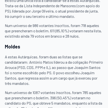
existiu uma única lista a candidatar-se a estas Autárquicas.
Trata-se da Lista Independente de Mansores (com apoio do
PS), liderada por Jorge Oliveira, o atual presidente de junta.
Irá cumprir o seu terceiro e último mandato.
Num universo de 986 votantes inscritos, foram 718 aqueles
que preencheram o boletim. 611 (85,10%) votaram nesta lista,
existindo ainda 79 votos em branco e 28 nulos.
Moldes
A estas Autárquicas, foram duas as listas que se
candidataram: António Matos liderou a da coligação Primeiro
Arouca (PSD, CDS, PPM e IL), ao passo que Joaquim Santos
foi o nome escolhido pelo PS. O povo escolheu Joaquim
Santos, que regressa assim a um cargo que já exerceu por
três mandatos.
Num universo de 1087 votantes inscritos, foram 785 aqueles
que preencheram o boletim. 396 (50,45%) votaram no
candidato do PS, que obteve 5 mandatos, enquanto a lista da