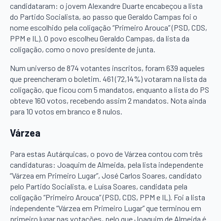
candidataram: o jovem Alexandre Duarte encabeçou a lista
do Partido Socialista, ao passo que Geraldo Campas foi o
nome escolhido pela coligação “Primeiro Arouca” (PSD, CDS,
PPM e IL). O povo escolheu Geraldo Campas, da lista da
coligação, como o novo presidente de junta.
Num universo de 874 votantes inscritos, foram 639 aqueles
que preencheram o boletim. 461 (72,14%) votaram na lista da
coligação, que ficou com 5 mandatos, enquanto a lista do PS
obteve 160 votos, recebendo assim 2 mandatos. Nota ainda
para 10 votos em branco e 8 nulos.
Várzea
Para estas Autárquicas, o povo de Várzea contou com três
candidaturas: Joaquim de Almeida, pela lista independente
“Várzea em Primeiro Lugar”, José Carlos Soares, candidato
pelo Partido Socialista, e Luísa Soares, candidata pela
coligação “Primeiro Arouca” (PSD, CDS, PPM e IL). Foi a lista
independente “Várzea em Primeiro Lugar” que terminou em
primeiro lugar nas votações, pelo que Joaquim de Almeida é