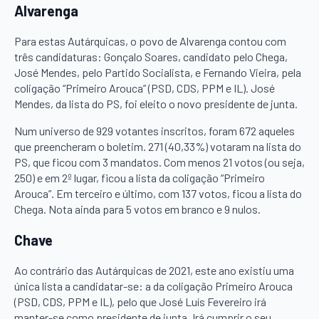
Alvarenga
Para estas Autárquicas, o povo de Alvarenga contou com
três candidaturas: Gonçalo Soares, candidato pelo Chega,
José Mendes, pelo Partido Socialista, e Fernando Vieira, pela
coligação “Primeiro Arouca” (PSD, CDS, PPM e IL). José
Mendes, da lista do PS, foi eleito o novo presidente de junta.
Num universo de 929 votantes inscritos, foram 672 aqueles
que preencheram o boletim. 271 (40,33%) votaram na lista do
PS, que ficou com 3 mandatos. Com menos 21 votos (ou seja,
250) e em 2º lugar, ficou a lista da coligação “Primeiro
Arouca”. Em terceiro e último, com 137 votos, ficou a lista do
Chega. Nota ainda para 5 votos em branco e 9 nulos.
Chave
Ao contrário das Autárquicas de 2021, este ano existiu uma
única lista a candidatar-se: a da coligação Primeiro Arouca
(PSD, CDS, PPM e IL), pelo que José Luís Fevereiro irá
manter-se como presidente de junta. Irá cumprir o seu