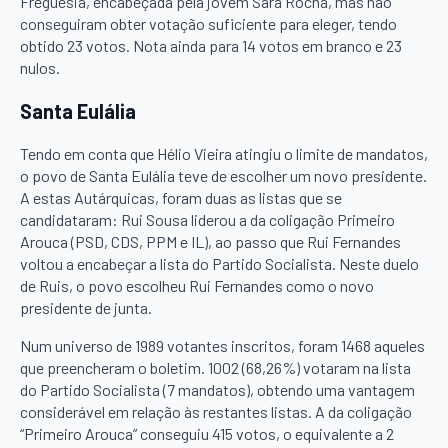
Freguesia, encabeçada pela jovem Sara Rocha, mas não
conseguiram obter votação suficiente para eleger, tendo
obtido 23 votos. Nota ainda para 14 votos em branco e 23
nulos.
Santa Eulália
Tendo em conta que Hélio Vieira atingiu o limite de mandatos,
o povo de Santa Eulália teve de escolher um novo presidente.
A estas Autárquicas, foram duas as listas que se
candidataram: Rui Sousa liderou a da coligação Primeiro
Arouca (PSD, CDS, PPM e IL), ao passo que Rui Fernandes
voltou a encabeçar a lista do Partido Socialista. Neste duelo
de Ruis, o povo escolheu Rui Fernandes como o novo
presidente de junta.
Num universo de 1989 votantes inscritos, foram 1468 aqueles
que preencheram o boletim. 1002 (68,26%) votaram na lista
do Partido Socialista (7 mandatos), obtendo uma vantagem
considerável em relação às restantes listas. A da coligação
“Primeiro Arouca” conseguiu 415 votos, o equivalente a 2