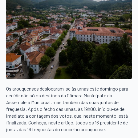
Os arouquenses deslocaram-se às urnas este domingo para
decidir não só os destinos da Câmara Municipal e da
Assembleia Municipal, mas também das suas juntas de
freguesia. Após o fecho das urnas, às 19h00, iniciou-se de
imediato a contagem dos votos, que, neste momento, está
finalizada. Conheça, neste artigo, todos os 16 presidente de
junta, das 16 freguesias do concelho arouquense.