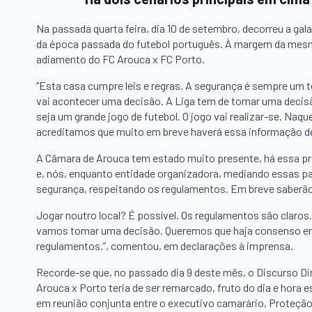
Na passada quarta feira, dia 10 de setembro, decorreu a gal
da época passada do futebol português. À margem da mesma
adiamento do FC Arouca x FC Porto.
“Esta casa cumpre leis e regras. A segurança é sempre um 
vai acontecer uma decisão. A Liga tem de tomar uma decisã
seja um grande jogo de futebol. O jogo vai realizar-se. Naq
acreditamos que muito em breve haverá essa informação de
A Câmara de Arouca tem estado muito presente, há essa p
e, nós, enquanto entidade organizadora, mediando essas p
segurança, respeitando os regulamentos. Em breve saberão
Jogar noutro local? É possível. Os regulamentos são claros
vamos tomar uma decisão. Queremos que haja consenso ent
regulamentos.”, comentou, em declarações à imprensa.
Recorde-se que, no passado dia 9 deste mês, o Discurso Di
Arouca x Porto teria de ser remarcado, fruto do dia e hora 
em reunião conjunta entre o executivo camarário, Proteção