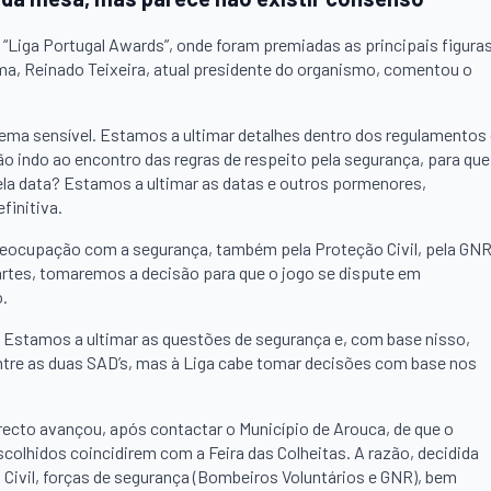
a “Liga Portugal Awards”, onde foram premiadas as principais figura
, Reinado Teixeira, atual presidente do organismo, comentou o
tema sensível. Estamos a ultimar detalhes dentro dos regulamentos
o indo ao encontro das regras de respeito pela segurança, para que
uela data? Estamos a ultimar as datas e outros pormenores,
finitiva.
reocupação com a segurança, também pela Proteção Civil, pela GN
artes, tomaremos a decisão para que o jogo se dispute em
.
. Estamos a ultimar as questões de segurança e, com base nisso,
re as duas SAD’s, mas à Liga cabe tomar decisões com base nos
recto avançou, após contactar o Município de Arouca, de que o
escolhidos coincidirem com a Feira das Colheitas. A razão, decidida
 Civil, forças de segurança (Bombeiros Voluntários e GNR), bem