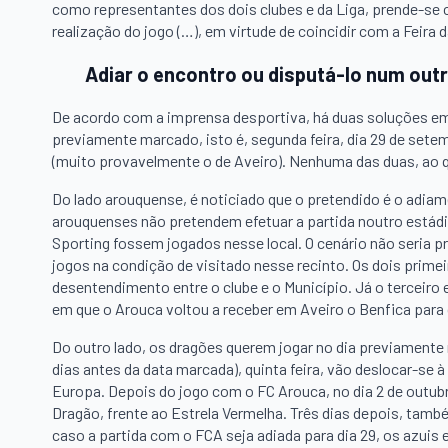
como representantes dos dois clubes e da Liga, prende-se 
realização do jogo (…), em virtude de coincidir com a Feira 
Adiar o encontro ou disputá-lo num outr
De acordo com a imprensa desportiva, há duas soluções em
previamente marcado, isto é, segunda feira, dia 29 de sete
(muito provavelmente o de Aveiro). Nenhuma das duas, ao qu
Do lado arouquense, é noticiado que o pretendido é o adiam
arouquenses não pretendem efetuar a partida noutro estádio
Sporting fossem jogados nesse local. O cenário não seria 
jogos na condição de visitado nesse recinto. Os dois primei
desentendimento entre o clube e o Município. Já o terceiro 
em que o Arouca voltou a receber em Aveiro o Benfica para g
Do outro lado, os dragões querem jogar no dia previamente
dias antes da data marcada), quinta feira, vão deslocar-se à
Europa. Depois do jogo com o FC Arouca, no dia 2 de outub
Dragão, frente ao Estrela Vermelha. Três dias depois, també
caso a partida com o FCA seja adiada para dia 29, os azuis 