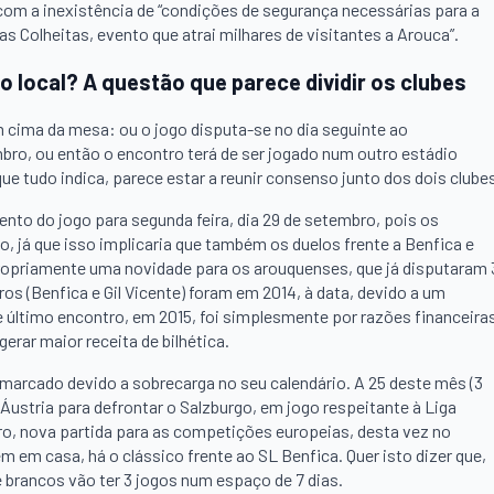
com a inexistência de “condições de segurança necessárias para a
das Colheitas, evento que atrai milhares de visitantes a Arouca”.
o local? A questão que parece dividir os clubes
 cima da mesa: ou o jogo disputa-se no dia seguinte ao
mbro, ou então o encontro terá de ser jogado num outro estádio
e tudo indica, parece estar a reunir consenso junto dos dois clube
ento do jogo para segunda feira, dia 29 de setembro, pois os
, já que isso implicaria que também os duelos frente a Benfica e
propriamente uma novidade para os arouquenses, que já disputaram 
ros (Benfica e Gil Vicente) foram em 2014, à data, devido a um
e último encontro, em 2015, foi simplesmente por razões financeira
erar maior receita de bilhética.
 marcado devido a sobrecarga no seu calendário. A 25 deste mês (3
 Áustria para defrontar o Salzburgo, em jogo respeitante à Liga
ro, nova partida para as competições europeias, desta vez no
m em casa, há o clássico frente ao SL Benfica. Quer isto dizer que,
e brancos vão ter 3 jogos num espaço de 7 dias.