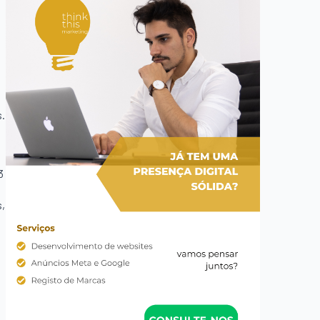
s.
3
s,