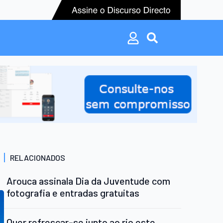
Search
for:
Search
for:
RELACIONADOS
Arouca assinala Dia da Juventude com
fotografia e entradas gratuitas
Quer refrescar-se junto ao rio este