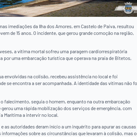
nas imediações da Ilha dos Amores, em Castelo de Paiva, resultou
em de 15 anos. O incidente, que gerou grande comoção na região,
eses, a vítima mortal sofreu uma paragem cardiorrespiratória
gua por uma embarcação turística que operava na praia de Bitetos,
envolvidas na colisão, recebeu assistência no local e foi
nde se encontra a ser acompanhada. A identidade das vítimas não fo
u o falecimento, seguia o homem, enquanto na outra embarcação
 gerou uma rápida mobilização dos serviços de emergência, com
 Marítima a intervir no local.
e as autoridades deram início a um inquérito para apurar as causas
 informações sobre as circunstâncias que levaram à colisão, mas o