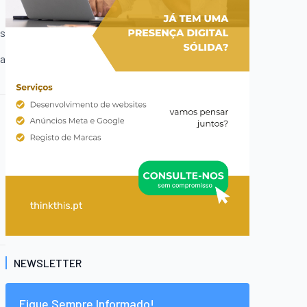
es
va
NEWSLETTER
Fique Sempre Informado!