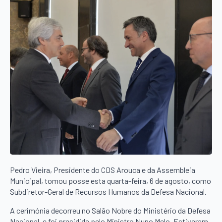
Pedro Vieira, Presidente do CDS Arouca e da Assembleia
Municipal, tomou posse esta quarta-feira, 6 de agosto, como
Subdiretor-Geral de Recursos Humanos da Defesa Nacional.
A cerimónia decorreu no Salão Nobre do Ministério da Defesa
Nacional, e foi presidida pelo Ministro Nuno Melo. Estiveram