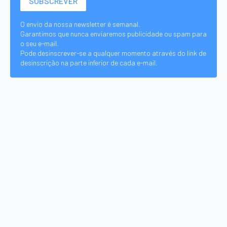
O envio da nossa newsletter é semanal.
Garantimos que nunca enviaremos publicidade ou spam para
o seu e-mail.
Pode desinscrever-se a qualquer momento através do link de
desinscrição na parte inferior de cada e-mail.