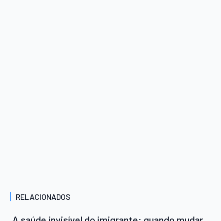
RELACIONADOS
A saúde invisível do imigrante: quando mudar