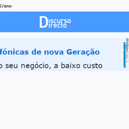
0€/ano