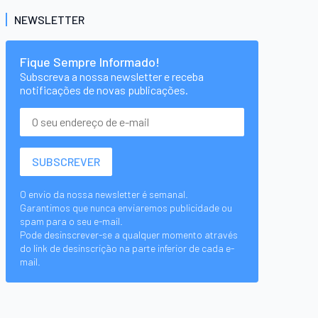
NEWSLETTER
Fique Sempre Informado!
Subscreva a nossa newsletter e receba
notificações de novas publicações.
O envio da nossa newsletter é semanal.
Garantimos que nunca enviaremos publicidade ou
spam para o seu e-mail.
Pode desinscrever-se a qualquer momento através
do link de desinscrição na parte inferior de cada e-
mail.