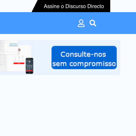
Search
for:
Search
for: