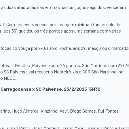
as duas afastadas das vitórias há dois jogos seguidos, venceram
o JD Carregosense, venceu pela margem mínima. O único golo do
s, aos 56’, que deu os três pontos após uma semana com várias
 Rocas do Vouga por 2-0. Fábio Rocha, aos 29’, inaugurou o marcado
petivas divisões (Paivense com 24 pontos, São Martinho com 27). 
, o SC Paivense vai receber o Mosteirô. Já o CCR São Martinho, no
 do NEGE.
JD Carregosense x SC Paivense, 23/2/2025 15H30
tarino, Hugo Almeida, Kinzinho, Xavi, Diogo Gomes, Rui Fontes,
ilva, Simão Pinho, João Monteiro, Tiago Mano, Gonçalo Pinho e Tiag