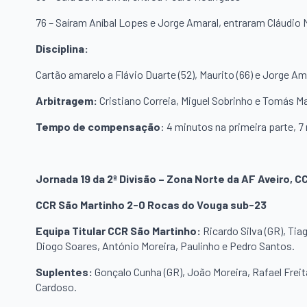
76 – Saíram Aníbal Lopes e Jorge Amaral, entraram Cláudio 
Disciplina:
Cartão amarelo a Flávio Duarte (52), Maurito (66) e Jorge Am
Arbitragem:
Cristiano Correia, Miguel Sobrinho e Tomás M
Tempo de compensação
: 4 minutos na primeira parte, 7
Jornada 19 da 2ª Divisão – Zona Norte da AF Aveiro, 
CCR São Martinho 2-0 Rocas do Vouga sub-23
Equipa Titular CCR São Martinho:
Ricardo Silva (GR), Tia
Diogo Soares, António Moreira, Paulinho e Pedro Santos.
Suplentes:
Gonçalo Cunha (GR), João Moreira, Rafael Freita
Cardoso.