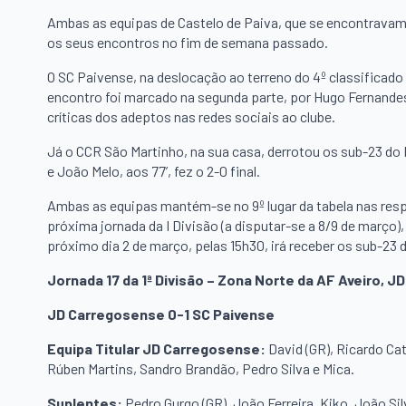
Ambas as equipas de Castelo de Paiva, que se encontravam 
os seus encontros no fim de semana passado.
O SC Paivense, na deslocação ao terreno do 4º classificad
encontro foi marcado na segunda parte, por Hugo Fernande
críticas dos adeptos nas redes sociais ao clube.
Já o CCR São Martinho, na sua casa, derrotou os sub-23 do
e João Melo, aos 77’, fez o 2-0 final.
Ambas as equipas mantém-se no 9º lugar da tabela nas res
próxima jornada da I Divisão (a disputar-se a 8/9 de março)
próximo dia 2 de março, pelas 15h30, irá receber os sub-23
Jornada 17 da 1ª Divisão – Zona Norte da AF Aveiro, 
JD Carregosense 0-1 SC Paivense
Equipa Titular JD Carregosense:
David (GR), Ricardo Ca
Rúben Martins, Sandro Brandão, Pedro Silva e Mica.
Suplentes:
Pedro Gurgo (GR), João Ferreira, Kiko, João S