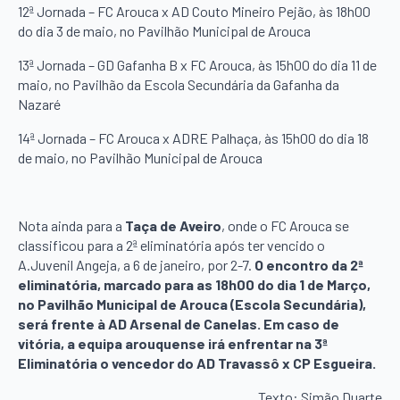
12ª Jornada – FC Arouca x AD Couto Mineiro Pejão, às 18h00
do dia 3 de maio, no Pavilhão Municipal de Arouca
13ª Jornada – GD Gafanha B x FC Arouca, às 15h00 do dia 11 de
maio, no Pavilhão da Escola Secundária da Gafanha da
Nazaré
14ª Jornada – FC Arouca x ADRE Palhaça, às 15h00 do dia 18
de maio, no Pavilhão Municipal de Arouca
Nota ainda para a
Taça de Aveiro
, onde o FC Arouca se
classificou para a 2ª eliminatória após ter vencido o
A.Juvenil Angeja, a 6 de janeiro, por 2-7.
O encontro da 2ª
eliminatória, marcado para as 18h00 do dia 1 de Março,
no Pavilhão Municipal de Arouca (Escola Secundária),
será frente à AD Arsenal de Canelas. Em caso de
vitória, a equipa arouquense irá enfrentar na 3ª
Eliminatória o vencedor do AD Travassô x CP Esgueira.
Texto: Simão Duarte