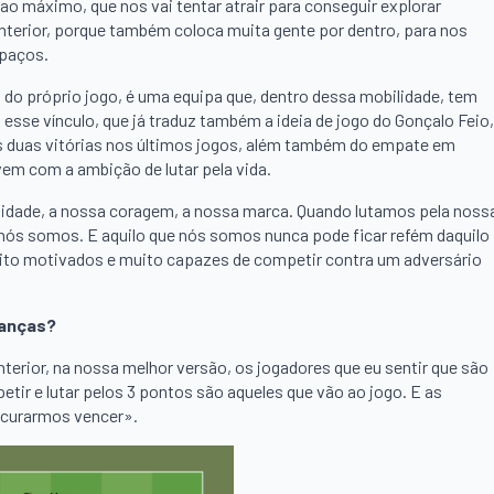
o máximo, que nos vai tentar atrair para conseguir explorar
erior, porque também coloca muita gente por dentro, para nos
spaços.
 do próprio jogo, é uma equipa que, dentro dessa mobilidade, tem
 esse vínculo, que já traduz também a ideia de jogo do Gonçalo Feio,
s duas vitórias nos últimos jogos, além também do empate em
vem com a ambição de lutar pela vida.
ignidade, a nossa coragem, a nossa marca. Quando lutamos pela noss
e nós somos. E aquilo que nós somos nunca pode ficar refém daquilo
muito motivados e muito capazes de competir contra um adversário
danças?
nterior, na nossa melhor versão, os jogadores que eu sentir que são
ir e lutar pelos 3 pontos são aqueles que vão ao jogo. E as
rocurarmos vencer».