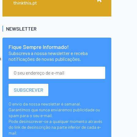
NEWSLETTER
Fique Sempre Informado!
Subscreva a nossa newsletter e receba
a
notificações de novas publicações.
O envio da nossa newsletter é semanal.
Garantimos que nunca enviaremos publicidade ou
spam para o seu e-mail.
Pode desinscrever-se a qualquer momento através
do link de desinscrição na parte inferior de cada e-
mail.