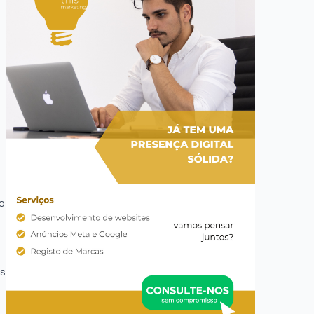
ão
os