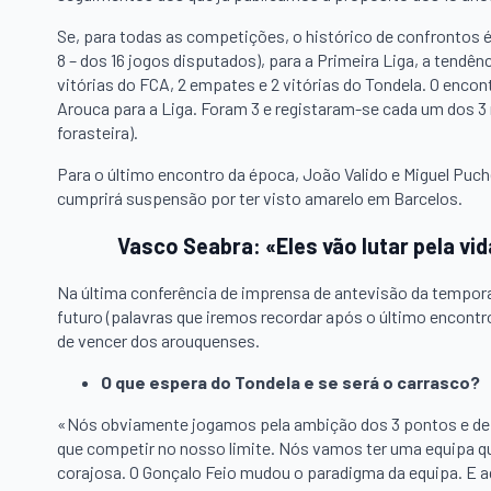
Se, para todas as competições, o histórico de confrontos
8 – dos 16 jogos disputados), para a Primeira Liga, a tendê
vitórias do FCA, 2 empates e 2 vitórias do Tondela. O encon
Arouca para a Liga. Foram 3 e registaram-se cada um dos 3 
forasteira).
Para o último encontro da época, João Valido e Miguel Puc
cumprirá suspensão por ter visto amarelo em Barcelos.
Vasco Seabra: «Eles vão lutar pela vi
Na última conferência de imprensa de antevisão da tempora
futuro (palavras que iremos recordar após o último encontr
de vencer dos arouquenses.
O que espera do Tondela e se será o carrasco?
«Nós obviamente jogamos pela ambição dos 3 pontos e de
que competir no nosso limite. Nós vamos ter uma equipa qu
corajosa. O Gonçalo Feio mudou o paradigma da equipa. E a