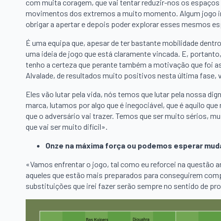
com muita coragem, que vai tentar reduzir-nos os espaços a
movimentos dos extremos a muito momento. Algum jogo int
obrigar a apertar e depois poder explorar esses mesmos e
É uma equipa que, apesar de ter bastante mobilidade dentro
uma ideia de jogo que está claramente vincada. E, portanto,
tenho a certeza que perante também a motivação que foi a
Alvalade, de resultados muito positivos nesta última fase, 
Eles vão lutar pela vida, nós temos que lutar pela nossa d
marca, lutamos por algo que é inegociável, que é aquilo qu
que o adversário vai trazer. Temos que ser muito sérios, 
que vai ser muito difícil».
Onze na máxima força ou podemos esperar mu
«Vamos enfrentar o jogo, tal como eu reforcei na questão a
aqueles que estão mais preparados para conseguirem compet
substituições que irei fazer serão sempre no sentido de p