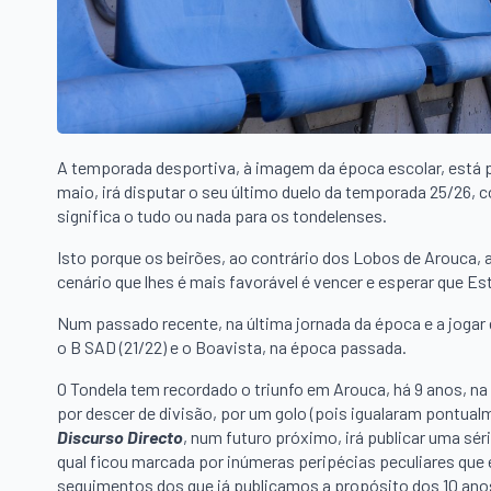
A temporada desportiva, à imagem da época escolar, está pr
maio, irá disputar o seu último duelo da temporada 25/26, 
significa o tudo ou nada para os tondelenses.
Isto porque os beirões, ao contrário dos Lobos de Arouca, a
cenário que lhes é mais favorável é vencer e esperar que E
Num passado recente, na última jornada da época e a jogar 
o B SAD (21/22) e o Boavista, na época passada.
O Tondela tem recordado o triunfo em Arouca, há 9 anos, na
por descer de divisão, por um golo (pois igualaram pontual
Discurso Directo
, num futuro próximo, irá publicar uma sé
qual ficou marcada por inúmeras peripécias peculiares qu
seguimentos dos que já publicamos a propósito dos 10 anos