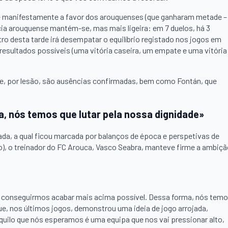
 é manifestamente a favor dos arouquenses (que ganharam metade –
ncia arouquense mantém-se, mas mais ligeira: em 7 duelos, há 3
tro desta tarde irá desempatar o equilíbrio registado nos jogos em
resultados possíveis (uma vitória caseira, um empate e uma vitória
he, por lesão, são ausências confirmadas, bem como Fontán, que
da, nós temos que lutar pela nossa dignidade»
da, a qual ficou marcada por balanços de época e perspetivas de
o), o treinador do FC Arouca, Vasco Seabra, manteve firme a ambiç
 conseguirmos acabar mais acima possível. Dessa forma, nós tem
e, nos últimos jogos, demonstrou uma ideia de jogo arrojada,
quilo que nós esperamos é uma equipa que nos vai pressionar alto,