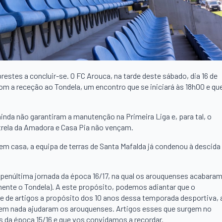
estes a concluir-se. O FC Arouca, na tarde deste sábado, dia 16 de
com a receção ao Tondela, um encontro que se iniciará às 18h00 e qu
inda não garantiram a manutenção na Primeira Liga e, para tal, o
strela da Amadora e Casa Pia não vençam.
em casa, a equipa de terras de Santa Mafalda já condenou à descida
 penúltima jornada da época 16/17, na qual os arouquenses acabara
mente o Tondela). A este propósito, podemos adiantar que o
rie de artigos a propósito dos 10 anos dessa temporada desportiva, 
e em nada ajudaram os arouquenses. Artigos esses que surgem no
 da época 15/16 e que vos convidamos a recordar.