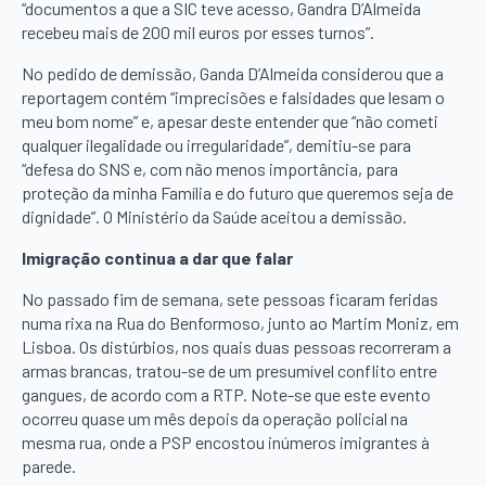
“documentos a que a SIC teve acesso, Gandra D’Almeida
recebeu mais de 200 mil euros por esses turnos”.
No pedido de demissão, Ganda D’Almeida considerou que a
reportagem contém “imprecisões e falsidades que lesam o
meu bom nome” e, apesar deste entender que “não cometi
qualquer ilegalidade ou irregularidade”, demitiu-se para
“defesa do SNS e, com não menos importância, para
proteção da minha Família e do futuro que queremos seja de
dignidade”. O Ministério da Saúde aceitou a demissão.
Imigração continua a dar que falar
No passado fim de semana, sete pessoas ficaram feridas
numa rixa na Rua do Benformoso, junto ao Martim Moniz, em
Lisboa. Os distúrbios, nos quais duas pessoas recorreram a
armas brancas, tratou-se de um presumível conflito entre
gangues, de acordo com a RTP. Note-se que este evento
ocorreu quase um mês depois da operação policial na
mesma rua, onde a PSP encostou inúmeros imigrantes à
parede.