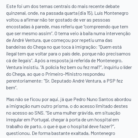
Este foi um dos temas centrais do mais recente debate
quinzenal, onde, na passada quarta (dia 15), Luís Montenegro
voltou a afirmar não ter gostado de ver as pessoas
encostadas à parede, mas referiu que “compreendo que tem
que ser mesmo assim”. O tema veio à baila numa intervenção
de André Ventura, que começou por repetiu uma das
bandeiras do Chega no que toca à imigração: “Quem está
ilegal tem que voltar para o país dele, porque não precisamos
cá de ilegais”. Após a resposta já referida de Montenegro,
Ventura insistiu. “A polícia fez bem ou fez mal?”, inquiriu o líder
do Chega, ao que o Primeiro-Ministro respondeu
perentoriamente: “Sr. Deputado André Ventura, a PSP fez
bem”.
Mas não se ficou por aqui, já que Pedro Nuno Santos abordou
a imigração num outro prisma, o do acesso limitado destes
no acesso ao SNS. “Se uma mulher grávida, em situação
irregular em Portugal, chegar à porta de um hospital em
trabalho de parto, o que é que o hospital deve fazer?”,
questionou. De forma bastante exaltada, Montenegro