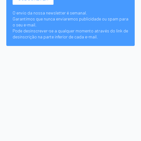
O envio da nossa newsletter é semanal.
Garantimos que nunca enviaremos publicidade ou spam para
o seu e-mail.
Pode desinscrever-se a qualquer momento através do link de
desinscrição na parte inferior de cada e-mail.