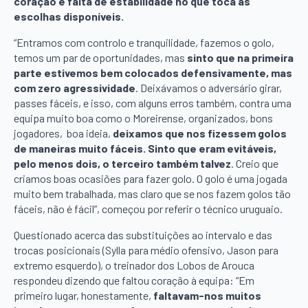
coração e falta de estabilidade no que toca às
escolhas disponíveis.
“Entramos com controlo e tranquilidade, fazemos o golo,
temos um par de oportunidades, mas
sinto que na primeira
parte estivemos bem colocados defensivamente, mas
com zero agressividade
. Deixávamos o adversário girar,
passes fáceis, e isso, com alguns erros também, contra uma
equipa muito boa como o Moreirense, organizados, bons
jogadores, boa ideia,
deixamos que nos fizessem golos
de maneiras muito fáceis. Sinto que eram evitáveis,
pelo menos dois, o terceiro também talvez
. Creio que
criamos boas ocasiões para fazer golo. O golo é uma jogada
muito bem trabalhada, mas claro que se nos fazem golos tão
fáceis, não é fácil”, começou por referir o técnico uruguaio.
Questionado acerca das substituições ao intervalo e das
trocas posicionais (Sylla para médio ofensivo, Jason para
extremo esquerdo), o treinador dos Lobos de Arouca
respondeu dizendo que faltou coração à equipa: “Em
primeiro lugar, honestamente,
faltavam-nos muitos