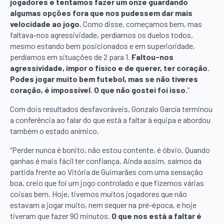
jogadores e tentamos fazer um onze guardando
algumas opções fora que nos pudessem dar mais
velocidade ao jogo.
Como disse, começamos bem, mas
faltava-nos agressividade, perdíamos os duelos todos,
mesmo estando bem posicionados e em superioridade,
perdíamos em situações de 2 para 1.
Faltou-nos
agressividade, impor o físico e de querer, ter coração.
Podes jogar muito bem futebol, mas se não tiveres
coração, é impossível. O que não gostei foi isso
.”
Com dois resultados desfavoráveis, Gonzalo García terminou
a conferência ao falar do que está a faltar à equipa e abordou
também o estado anímico.
“Perder nunca é bonito, não estou contente, é óbvio. Quando
ganhas é mais fácil ter confiança. Ainda assim, saímos da
partida frente ao Vitória de Guimarães com uma sensação
boa, creio que foi um jogo controlado e que fizemos várias
coisas bem. Hoje, tivemos muitos jogadores que não
estavam a jogar muito, nem sequer na pré-época, e hoje
tiveram que fazer 90 minutos.
O que nos está a faltar é