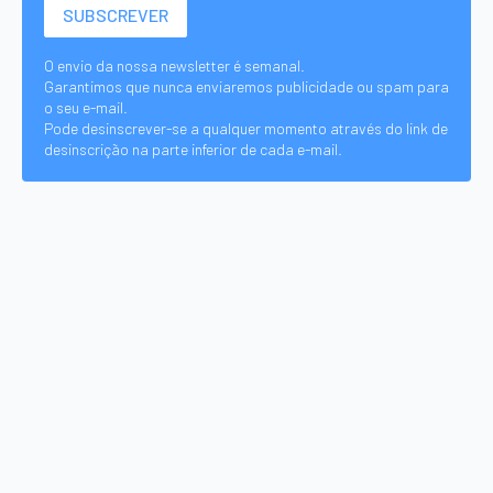
O envio da nossa newsletter é semanal.
Garantimos que nunca enviaremos publicidade ou spam para
o seu e-mail.
Pode desinscrever-se a qualquer momento através do link de
desinscrição na parte inferior de cada e-mail.