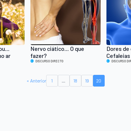
gou…
Nervo ciático… O que
Dores de 
no ar
fazer?
Cefaleias
DISCURSO DIRECTO
DISCURSO DI
« Anterior
1
…
18
19
20