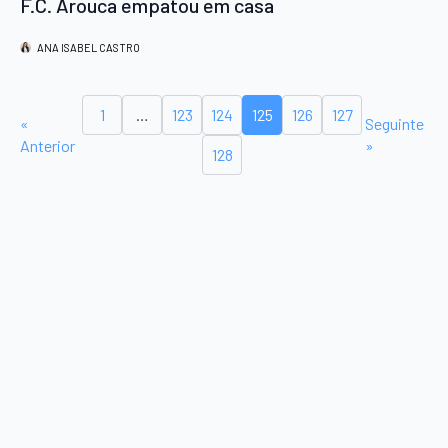
F.C. Arouca empatou em casa
ANA ISABEL CASTRO
1
…
123
124
125
126
127
«
Seguinte
Anterior
»
128