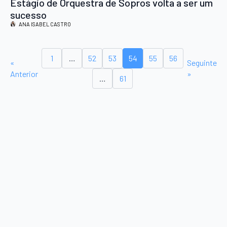
Estágio de Orquestra de Sopros volta a ser um
sucesso
ANA ISABEL CASTRO
1
…
52
53
54
55
56
«
Seguinte
Anterior
»
…
61