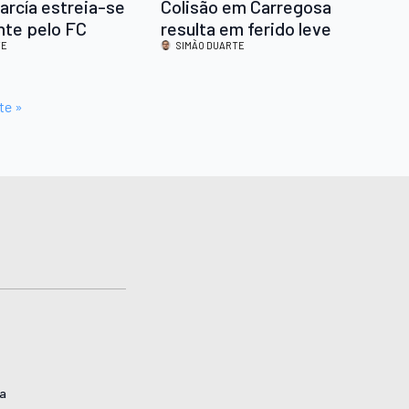
arcía estreia-se
Colisão em Carregosa
nte pelo FC
resulta em ferido leve
TE
SIMÃO DUARTE
te »
ta