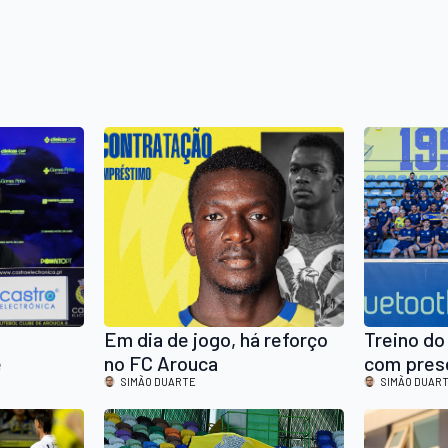
Em dia de jogo, há reforço
Treino do
e
no FC Arouca
com pres
meiro
SIMÃO DUARTE
SIMÃO DUAR
s de