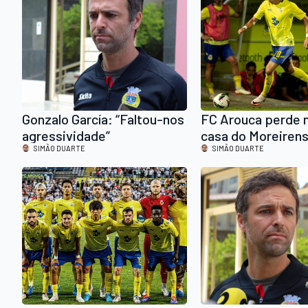
Gonzalo García: “Faltou-nos
FC Arouca perde n
agressividade”
casa do Moreirens
SIMÃO DUARTE
SIMÃO DUARTE