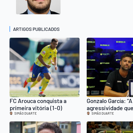
ARTIGOS PUBLICADOS
FC Arouca conquista a
Gonzalo García: “A
primeira vitória (1-0)
agressividade qu
SIMÃO DUARTE
mostramos no pri
SIMÃO DUARTE
jogo é a que temo
mostrar sempre”