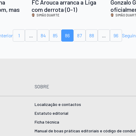
ma
FC Arouca arranca a Liga
Gonzalo G
bom, mas
com derrota (0-1)
oficialme
s um bom
SIMÃO DUARTE
Arouca
SIMÃO DUAR
nterior
1
…
84
85
86
87
88
…
96
Seguin
SOBRE
Localização e contactos
Estatuto editorial
Ficha técnica
Manual de boas práticas editoriais e código de condu