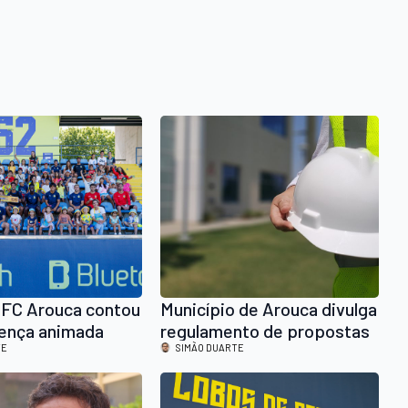
 FC Arouca contou
Município de Arouca divulga
ença animada
regulamento de propostas
TE
de obras e trabalhos na via
SIMÃO DUARTE
pública