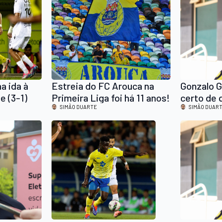
a ida à
Estreia do FC Arouca na
Gonzalo G
e (3-1)
Primeira Liga foi há 11 anos!
certo de q
SIMÃO DUARTE
entrar!”
SIMÃO DUAR