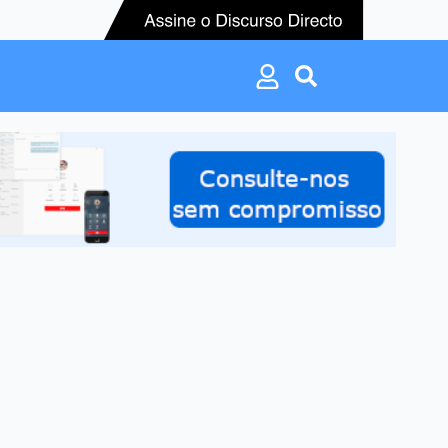
Search
for:
Search
for: