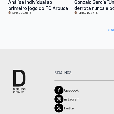
Análise individual ao
Gonzalo García “U
primeiro jogo do FC Arouca
derrota nunca é 
SIMÃO DUARTE
sinto que fizemo
SIMÃO DUARTE
jogo.”
« A
SIGA-NOS
Facebook
Instagram
Twitter