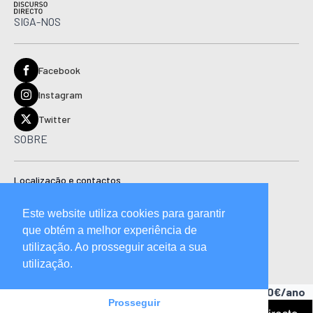
SIGA-NOS
Facebook
Instagram
Twitter
SOBRE
Localização e contactos
Estatuto editorial
Este website utiliza cookies para garantir
Ficha técnica
que obtém a melhor experiência de
Manual de boas práticas editoriais e código de conduta
utilização. Ao prosseguir aceita a sua
utilização.
Descubra as vantagens de ser assinante.
A partir de 15,90€/ano
Prosseguir