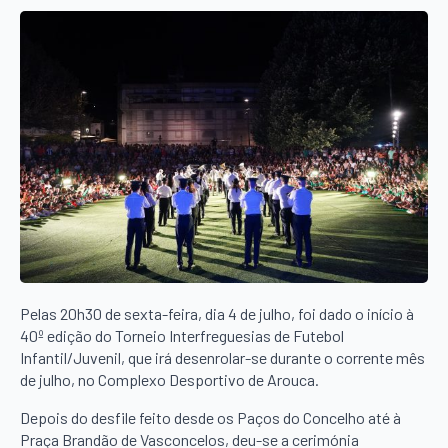
Pelas 20h30 de sexta-feira, dia 4 de julho, foi dado o início à
40º edição do Torneio Interfreguesias de Futebol
Infantil/Juvenil, que irá desenrolar-se durante o corrente mês
de julho, no Complexo Desportivo de Arouca.
Depois do desfile feito desde os Paços do Concelho até à
Praça Brandão de Vasconcelos, deu-se a cerimónia