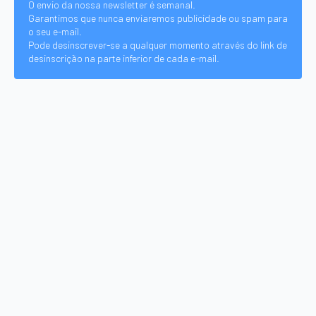
O envio da nossa newsletter é semanal.
Garantimos que nunca enviaremos publicidade ou spam para
o seu e-mail.
Pode desinscrever-se a qualquer momento através do link de
desinscrição na parte inferior de cada e-mail.