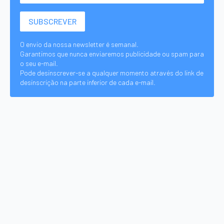
O envio da nossa newsletter é semanal.
Garantimos que nunca enviaremos publicidade ou spam para
o seu e-mail.
Pode desinscrever-se a qualquer momento através do link de
desinscrição na parte inferior de cada e-mail.