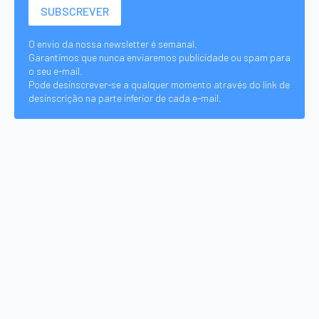
O envio da nossa newsletter é semanal.
Garantimos que nunca enviaremos publicidade ou spam para
o seu e-mail.
Pode desinscrever-se a qualquer momento através do link de
desinscrição na parte inferior de cada e-mail.