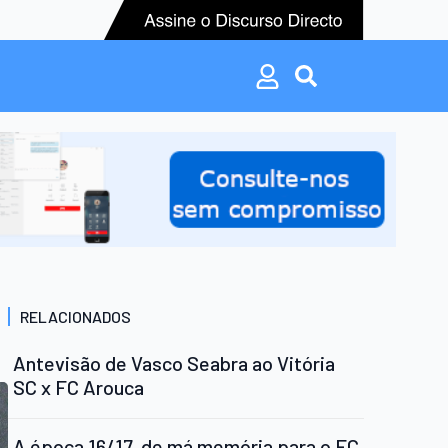
Search
for:
Search
for:
RELACIONADOS
Antevisão de Vasco Seabra ao Vitória
SC x FC Arouca
A época 16/17, de má memória para o FC