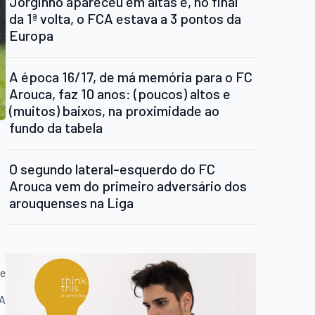
Jorginho apareceu em altas e, no final
da 1ª volta, o FCA estava a 3 pontos da
Europa
A época 16/17, de má memória para o FC
Arouca, faz 10 anos: (poucos) altos e
(muitos) baixos, na proximidade ao
fundo da tabela
O segundo lateral-esquerdo do FC
Arouca vem do primeiro adversário dos
arouquenses na Liga
te
CA