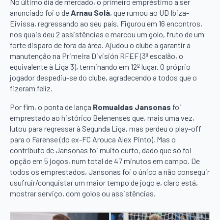
No último dia de mercado, o primeiro empréstimo a ser
anunciado foi o de
Arnau Solà
, que rumou ao UD Ibiza-
Eivissa, regressando ao seu país. Figurou em 16 encontros,
nos quais deu 2 assistências e marcou um golo, fruto de um
forte disparo de fora da área. Ajudou o clube a garantir a
manutenção na Primeira División RFEF (3ª escalão, o
equivalente à Liga 3), terminando em 12º lugar. O próprio
jogador despediu-se do clube, agradecendo a todos que o
fizeram feliz.
Por fim, o ponta de lança
Romualdas Jansonas
foi
emprestado ao histórico Belenenses que, mais uma vez,
lutou para regressar à Segunda Liga, mas perdeu o play-off
para o Farense (do ex-FC Arouca Alex Pinto). Mas o
contributo de Jansonas foi muito curto, dado que só foi
opção em 5 jogos, num total de 47 minutos em campo. De
todos os emprestados, Jansonas foi o único a não conseguir
usufruir/conquistar um maior tempo de jogo e, claro está,
mostrar serviço, com golos ou assistências.