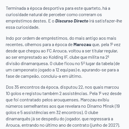
Terminada a época desportiva para este quarteto, há a
curiosidade natural de perceber como correram os
empréstimos destes. E o
Discurso Directo
irá satisfazer-lhe
essa curiosidade.
Indo por ordem de empréstimos, do mais antigo aos mais
recentes, olhemos para a época de
Marozau
que, pela 1ª vez
desde que chegou ao FC Arouca, voltou a ser titular regular,
ao ser emprestado ao Kolding IF, clube que milita na 2ª
divisão dinamarquesa. O clube ficou no 5º lugar da tabela (de
um campeonato jogado a 12 equipas) e, apurando-se para a
fase de campeão, concluiu-a em último.
Dos 35 encontros da época, disputou 22, nos quais marcou
10 golos e registou também 2 assistências. Pela 1ª vez desde
que foi contratado pelos arouquenses, Marozau exibiu
números semelhantes aos que revelara no Dinamo Minsk (19
golos e 5 assistências em 32 encontros). O clube
dinamarquês já se despediu do jogador, que regressará a
Arouca, entrando no último ano de contrato (junho de 2027).