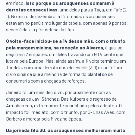
em risco.
Isto porque os arouquenses somaram 6
derrotas consecutivas
, uma delas para a Taça, em Fafe (2-
1). No início de dezembro, à 13 jornada, os arouquenses
estavam no penúltimo lugar da tabela, com apenas 9 pontos,
sendo à data a pior defesa da Liga.
O volte-face iniciou-se a 14 desse mês, com o triunfo,
pela margem mínima, na receção ao Alverca
, à qual se
seguiram 2 empates, um deles travando um Gil Vicente que
lutava pela Europa. Mas, ainda assim, a 1ª volta terminou em
Tondela, com uma derrota dura de engolir (3-1) e que foi um
claro sinal de que a melhoria de forma do plantel só se
consumaria com a chegada de reforços.
Janeiro foi um mês decisivo, principalmente com as
chegadas de Javi Sánchez, Bas Kuipers e o regresso de
Arruabarrena, extremamente acarinhado pelos adeptos. O
impacto foi imediato, com o triunfo, por 0-1, nas Aves, com
Barbero a marcar pela 1ª vez na época.
Da jornada 19 à 30, os arouquenses melhoraram muito
,