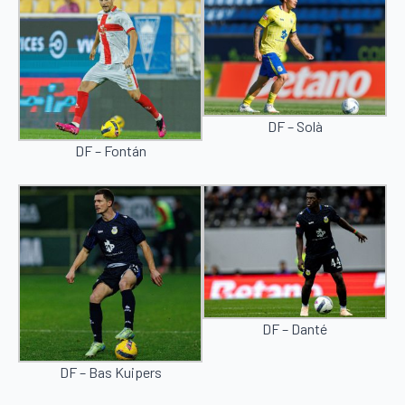
DF – Solà
DF – Fontán
DF – Danté
DF – Bas Kuipers