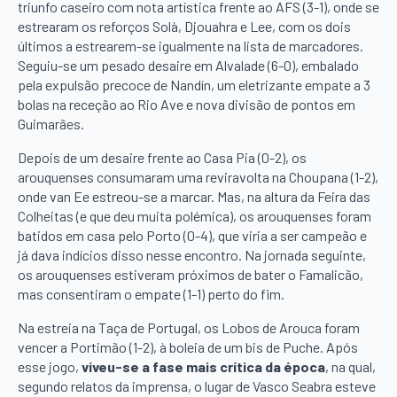
triunfo caseiro com nota artística frente ao AFS (3-1), onde se
estrearam os reforços Solà, Djouahra e Lee, com os dois
últimos a estrearem-se igualmente na lista de marcadores.
Seguiu-se um pesado desaire em Alvalade (6-0), embalado
pela expulsão precoce de Nandín, um eletrizante empate a 3
bolas na receção ao Rio Ave e nova divisão de pontos em
Guimarães.
Depois de um desaire frente ao Casa Pia (0-2), os
arouquenses consumaram uma reviravolta na Choupana (1-2),
onde van Ee estreou-se a marcar. Mas, na altura da Feira das
Colheitas (e que deu muita polémica), os arouquenses foram
batidos em casa pelo Porto (0-4), que viria a ser campeão e
já dava indícios disso nesse encontro. Na jornada seguinte,
os arouquenses estiveram próximos de bater o Famalicão,
mas consentiram o empate (1-1) perto do fim.
Na estreia na Taça de Portugal, os Lobos de Arouca foram
vencer a Portimão (1-2), à boleia de um bis de Puche. Após
esse jogo,
viveu-se a fase mais crítica da época
, na qual,
segundo relatos da imprensa, o lugar de Vasco Seabra esteve