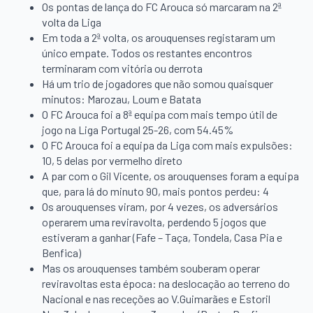
Os pontas de lança do FC Arouca só marcaram na 2ª
volta da Liga
Em toda a 2ª volta, os arouquenses registaram um
único empate. Todos os restantes encontros
terminaram com vitória ou derrota
Há um trio de jogadores que não somou quaisquer
minutos: Marozau, Loum e Batata
O FC Arouca foi a 8ª equipa com mais tempo útil de
jogo na Liga Portugal 25-26, com 54.45%
O FC Arouca foi a equipa da Liga com mais expulsões:
10, 5 delas por vermelho direto
A par com o Gil Vicente, os arouquenses foram a equipa
que, para lá do minuto 90, mais pontos perdeu: 4
Os arouquenses viram, por 4 vezes, os adversários
operarem uma reviravolta, perdendo 5 jogos que
estiveram a ganhar (Fafe – Taça, Tondela, Casa Pia e
Benfica)
Mas os arouquenses também souberam operar
reviravoltas esta época: na deslocação ao terreno do
Nacional e nas receções ao V.Guimarães e Estoril