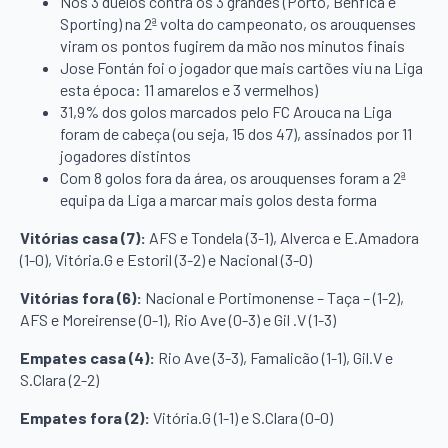
Nos 3 duelos contra os 3 grandes (Porto, Benfica e
Sporting) na 2ª volta do campeonato, os arouquenses
viram os pontos fugirem da mão nos minutos finais
Jose Fontán foi o jogador que mais cartões viu na Liga
esta época: 11 amarelos e 3 vermelhos)
31,9% dos golos marcados pelo FC Arouca na Liga
foram de cabeça (ou seja, 15 dos 47), assinados por 11
jogadores distintos
Com 8 golos fora da área, os arouquenses foram a 2ª
equipa da Liga a marcar mais golos desta forma
Vitórias casa (7):
AFS e Tondela (3-1), Alverca e E.Amadora
(1-0), Vitória.G e Estoril (3-2) e Nacional (3-0)
Vitórias fora (6):
Nacional e Portimonense – Taça – (1-2),
AFS e Moreirense (0-1), Rio Ave (0-3) e Gil .V (1-3)
Empates casa (4):
Rio Ave (3-3), Famalicão (1-1), Gil.V e
S.Clara (2-2)
Empates fora (2):
Vitória.G (1-1) e S.Clara (0-0)