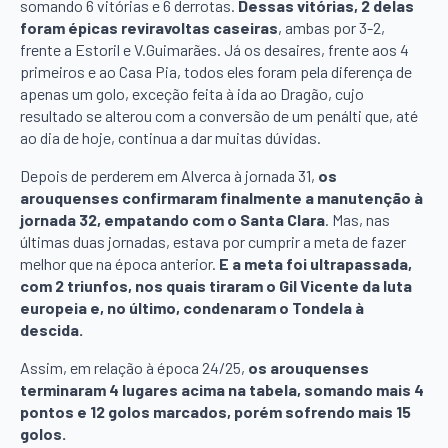
somando 6 vitórias e 6 derrotas.
Dessas vitórias, 2 delas
foram épicas reviravoltas caseiras
, ambas por 3-2,
frente a Estoril e V.Guimarães. Já os desaires, frente aos 4
primeiros e ao Casa Pia, todos eles foram pela diferença de
apenas um golo, exceção feita à ida ao Dragão, cujo
resultado se alterou com a conversão de um penálti que, até
ao dia de hoje, continua a dar muitas dúvidas.
Depois de perderem em Alverca à jornada 31,
os
arouquenses confirmaram finalmente a manutenção à
jornada 32, empatando com o Santa Clara
. Mas, nas
últimas duas jornadas, estava por cumprir a meta de fazer
melhor que na época anterior.
E a meta foi ultrapassada,
com 2 triunfos, nos quais tiraram o Gil Vicente da luta
europeia e, no último, condenaram o Tondela à
descida.
Assim, em relação à época 24/25,
os arouquenses
terminaram 4 lugares acima na tabela, somando mais 4
pontos e 12 golos marcados, porém sofrendo mais 15
golos.