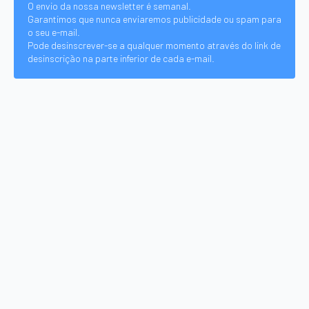
O envio da nossa newsletter é semanal.
Garantimos que nunca enviaremos publicidade ou spam para
o seu e-mail.
Pode desinscrever-se a qualquer momento através do link de
desinscrição na parte inferior de cada e-mail.