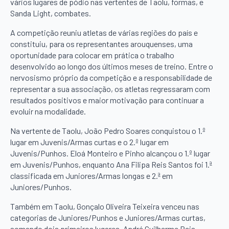
vários lugares de pódio nas vertentes de Taolu, formas, e
Sanda Light, combates.
A competição reuniu atletas de várias regiões do país e
constituiu, para os representantes arouquenses, uma
oportunidade para colocar em prática o trabalho
desenvolvido ao longo dos últimos meses de treino. Entre o
nervosismo próprio da competição e a responsabilidade de
representar a sua associação, os atletas regressaram com
resultados positivos e maior motivação para continuar a
evoluir na modalidade.
Na vertente de Taolu, João Pedro Soares conquistou o 1.º
lugar em Juvenis/Armas curtas e o 2.º lugar em
Juvenis/Punhos. Eloá Monteiro e Pinho alcançou o 1.º lugar
em Juvenis/Punhos, enquanto Ana Filipa Reis Santos foi 1.ª
classificada em Juniores/Armas longas e 2.ª em
Juniores/Punhos.
Também em Taolu, Gonçalo Oliveira Teixeira venceu nas
categorias de Juniores/Punhos e Juniores/Armas curtas,
somando dois primeiros lugares. André Guilherme Reis